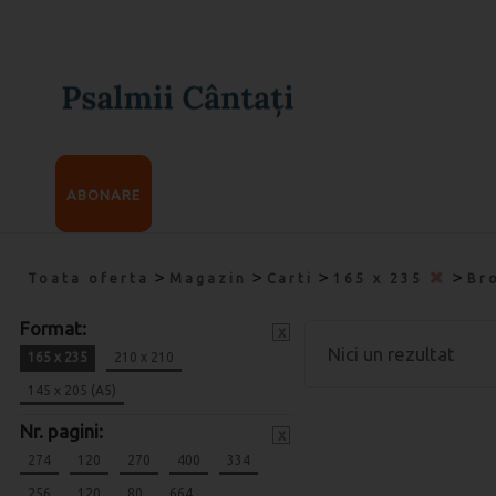
ABONARE
>
>
>
>
Toata oferta
Magazin
Carti
165 x 235
Br
Format:
x
Nici un rezultat
165 x 235
210 x 210
145 x 205 (A5)
Nr. pagini:
x
274
120
270
400
334
256
120
80
664