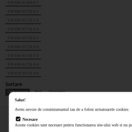
978-606-95469-8-7
978-606-95726-0-3
978-606-95726-1-0
978-606-95726-5-8
978-606-95726-6-5
978-606-95726-8-9
978-606-95726-7-2
978-606-95726-9-6
978-630-95153-0-8
Sortare
Cele mai noi
Pret
Denumire
Salut!
Avem nevoie de consimtamantul tau de a folosi urmatoarele cookies:
Necesare
Aceste cookies sunt necesare pentru functionarea site-ului web si nu po
Cum comand