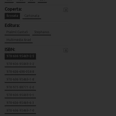
Coperta:
x
Brosata
Cartonata
Editura:
Psalmii Cantati
Stephanus
Multimedia Arad
ISBN:
x
978-606-95469-2-5
978-606-95469-3-2
978-606-698-054-8
978-606-95469-1-8
978-973-88771-6-0
978-606-95469-0-1
978-606-95469-6-3
978-606-95469-7-0