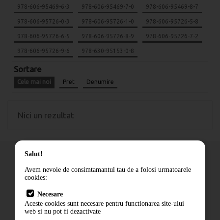
978-606-95469-6-3
978-606-95469-7-0
978-606-95469-8-7
978-606-95726-0-3
978-606-95726-1-0
978-606-95726-5-8
978-606-95726-6-5
978-606-95726-8-9
978-606-95726-7-2
978-606-95726-9-6
978-630-95153-0-8
Sortare
Cele mai noi
Pret
Denumire
Nici un rezultat
Salut!
Avem nevoie de consimtamantul tau de a folosi urmatoarele
cookies:
Cum comand
Necesare
Livrare
Aceste cookies sunt necesare pentru functionarea site-ului
Contact
web si nu pot fi dezactivate