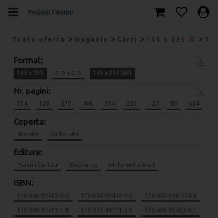
>
>
>
>
Toata oferta
Magazin
Carti
165 x 235
14
Format:
x
165 x 235
210 x 210
145 x 205 (A5)
Nr. pagini:
x
274
120
270
400
334
256
120
80
664
Coperta:
Brosata
Cartonata
Editura:
Psalmii Cantati
Stephanus
Multimedia Arad
ISBN:
978-606-95469-2-5
978-606-95469-3-2
978-606-698-054-8
978-606-95469-1-8
978-973-88771-6-0
978-606-95469-0-1