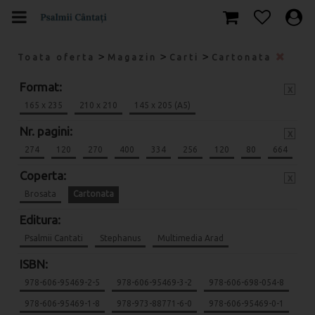
>
>
>
Toata oferta
Magazin
Carti
Cartonata
Format:
x
165 x 235
210 x 210
145 x 205 (A5)
Nr. pagini:
x
274
120
270
400
334
256
120
80
664
Coperta:
x
Brosata
Cartonata
Editura:
Psalmii Cantati
Stephanus
Multimedia Arad
ISBN:
978-606-95469-2-5
978-606-95469-3-2
978-606-698-054-8
978-606-95469-1-8
978-973-88771-6-0
978-606-95469-0-1