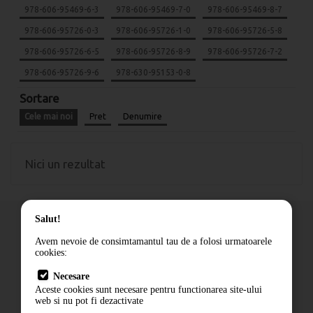
978-606-95469-6-3
978-606-95469-7-0
978-606-95469-8-7
978-606-95726-0-3
978-606-95726-1-0
978-606-95726-5-8
978-606-95726-6-5
978-606-95726-8-9
978-606-95726-7-2
978-606-95726-9-6
978-630-95153-0-8
Sortare
Cele mai noi
Pret
Denumire
Nici un rezultat
Salut!
Avem nevoie de consimtamantul tau de a folosi urmatoarele
cookies:
Cum comand
Necesare
Livrare
Aceste cookies sunt necesare pentru functionarea site-ului
Contact
web si nu pot fi dezactivate