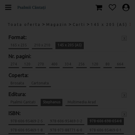
>
>
>
Toata oferta
Magazin
Carti
145 x 205 (A5)
Format:
x
165 x 235
210 x 210
145 x 205 (A5)
Nr. pagini:
274
120
270
400
334
256
120
80
664
Coperta:
Brosata
Cartonata
Editura:
x
Psalmii Cantati
Stephanus
Multimedia Arad
ISBN:
x
978-606-95469-2-5
978-606-95469-3-2
978-606-698-054-8
978-606-95469-1-8
978-973-88771-6-0
978-606-95469-0-1