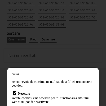
978-606-95469-6-3
978-606-95469-7-0
978-606-95469-8-7
978-606-95726-0-3
978-606-95726-1-0
978-606-95726-5-8
978-606-95726-6-5
978-606-95726-8-9
978-606-95726-7-2
978-606-95726-9-6
978-630-95153-0-8
Sortare
Cele mai noi
Pret
Denumire
Nici un rezultat
Salut!
Avem nevoie de consimtamantul tau de a folosi urmatoarele
cookies:
Cum comand
Necesare
Livrare
Aceste cookies sunt necesare pentru functionarea site-ului
Contact
web si nu pot fi dezactivate