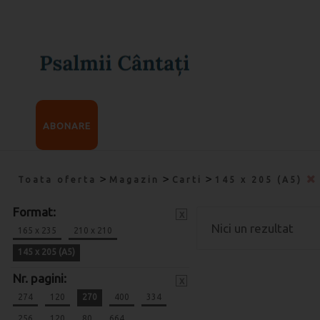
ABONARE
>
>
>
Toata oferta
Magazin
Carti
145 x 205 (A5)
Format:
x
Nici un rezultat
165 x 235
210 x 210
145 x 205 (A5)
Nr. pagini:
x
274
120
270
400
334
256
120
80
664