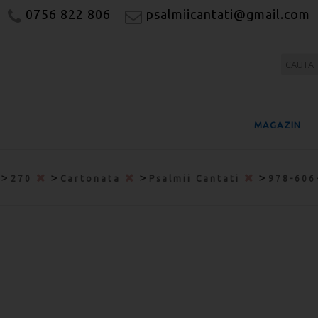
0756 822 806
psalmiicantati@gmail.com
MAGAZIN
>
>
>
>
270
Cartonata
Psalmii Cantati
978-606