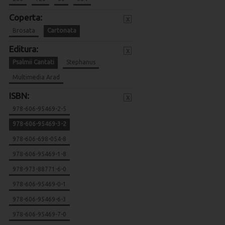
Coperta:
x
Brosata
Cartonata
Editura:
x
Psalmii Cantati
Stephanus
Multimedia Arad
ISBN:
x
978-606-95469-2-5
978-606-95469-3-2
978-606-698-054-8
978-606-95469-1-8
978-973-88771-6-0
978-606-95469-0-1
978-606-95469-6-3
978-606-95469-7-0