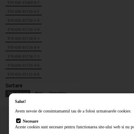
978-606-95469-8-7
978-606-95726-0-3
978-606-95726-1-0
978-606-95726-5-8
978-606-95726-6-5
978-606-95726-8-9
978-606-95726-7-2
978-606-95726-9-6
978-630-95153-0-8
Sortare
Cele mai noi
Pret
Denumire
Salut!
Avem nevoie de consimtamantul tau de a folosi urmatoarele cookies:
Necesare
Aceste cookies sunt necesare pentru functionarea site-ului web si nu po
Cum comand