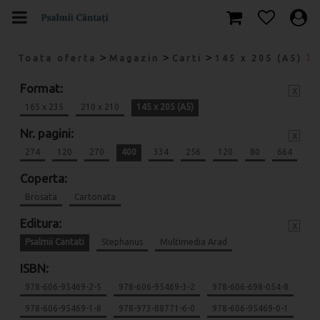
>
>
>
Toata oferta
Magazin
Carti
145 x 205 (A5)
Format:
x
165 x 235
210 x 210
145 x 205 (A5)
Nr. pagini:
x
274
120
270
400
334
256
120
80
664
Coperta:
Brosata
Cartonata
Editura:
x
Psalmii Cantati
Stephanus
Multimedia Arad
ISBN:
978-606-95469-2-5
978-606-95469-3-2
978-606-698-054-8
978-606-95469-1-8
978-973-88771-6-0
978-606-95469-0-1