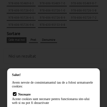
978-606-95469-6-3
978-606-95469-7-0
978-606-95469-8-7
978-606-95726-0-3
978-606-95726-1-0
978-606-95726-5-8
978-606-95726-6-5
978-606-95726-8-9
978-606-95726-7-2
978-606-95726-9-6
978-630-95153-0-8
Sortare
Cele mai noi
Pret
Denumire
Nici un rezultat
Salut!
Avem nevoie de consimtamantul tau de a folosi urmatoarele
cookies:
Cum comand
Necesare
Livrare
Aceste cookies sunt necesare pentru functionarea site-ului
Contact
web si nu pot fi dezactivate