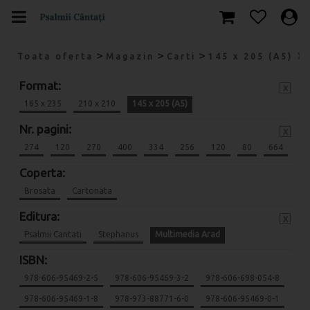
>
>
>
Toata oferta
Magazin
Carti
145 x 205 (A5)
Format:
x
165 x 235
210 x 210
145 x 205 (A5)
Nr. pagini:
x
274
120
270
400
334
256
120
80
664
Coperta:
Brosata
Cartonata
Editura:
x
Psalmii Cantati
Stephanus
Multimedia Arad
ISBN:
978-606-95469-2-5
978-606-95469-3-2
978-606-698-054-8
978-606-95469-1-8
978-973-88771-6-0
978-606-95469-0-1