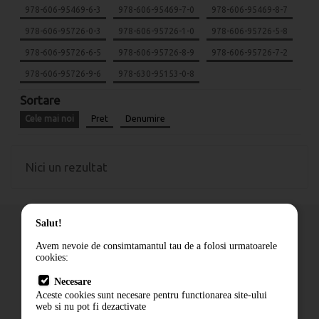
978-606-95469-6-3
978-606-95469-7-0
978-606-95469-8-7
978-606-95726-0-3
978-606-95726-1-0
978-606-95726-5-8
978-606-95726-6-5
978-606-95726-8-9
978-606-95726-7-2
978-606-95726-9-6
978-630-95153-0-8
Sortare
Cele mai noi
Pret
Denumire
Nici un rezultat
Salut!
Avem nevoie de consimtamantul tau de a folosi urmatoarele
cookies:
Cum comand
Necesare
Livrare
Aceste cookies sunt necesare pentru functionarea site-ului
Contact
web si nu pot fi dezactivate