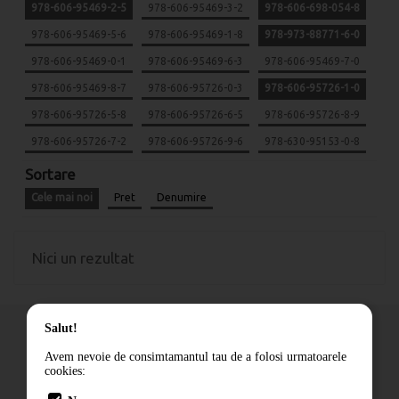
978-606-95469-2-5
978-606-95469-3-2
978-606-698-054-8
978-606-95469-5-6
978-606-95469-1-8
978-973-88771-6-0
978-606-95469-0-1
978-606-95469-6-3
978-606-95469-7-0
978-606-95469-8-7
978-606-95726-0-3
978-606-95726-1-0
978-606-95726-5-8
978-606-95726-6-5
978-606-95726-8-9
978-606-95726-7-2
978-606-95726-9-6
978-630-95153-0-8
Sortare
Cele mai noi
Pret
Denumire
Nici un rezultat
Salut!
Avem nevoie de consimtamantul tau de a folosi urmatoarele
cookies:
Cum comand