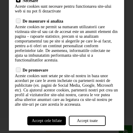
Necesare
Livrare
Aceste cookies sunt necesare pentru functionarea site-ului
Contact
web si nu pot fi dezactivate
Termeni si conditii
De masurare si analiza
Politica de confidentialitate
Aceste cookies ne permit sa numaram utilizatorii care
ANPC
viziteaza site-ul sau cat de accesat este un anumit element din
pagina – rapoarte statistice, precum si sa analizam
comportamentul tau pe site si alegerile pe care le-ai facut,
pentru a-ti oferi un continut personalizat conform
preferintelor tale. De asemenea, informatiile colectate ne
ajuta sa imbunatatim performanta site-ului si a
functionalitatilor acestuia.
De promovare
Aceste cookies sunt setate pe site-ul nostru in baza unor
ABONARE LA NEWSLETTER
acorduri pe care le avem incheiate cu partenerii nostri de
publicitate (ex. pagini de Social Media, Google, Microsoft
etc). Cu ajutorul acestor cookies, partenerii nostri pot crea un
ABONARE
profil al vizitatorilor site-ului nostru, carora le vor putea
afisa ulterior anunturi care au legatura cu site-ul nostru pe
alte site-uri pe care acestia le acceseaza.
Accept cele bifate
Accept toate
powered by