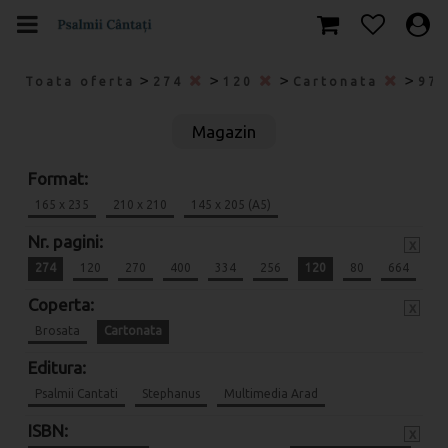
>
>
>
>
Toata oferta
274
120
Cartonata
978
Magazin
Format:
165 x 235
210 x 210
145 x 205 (A5)
Nr. pagini:
x
274
120
270
400
334
256
120
80
664
Coperta:
x
Brosata
Cartonata
Editura:
Psalmii Cantati
Stephanus
Multimedia Arad
ISBN:
x