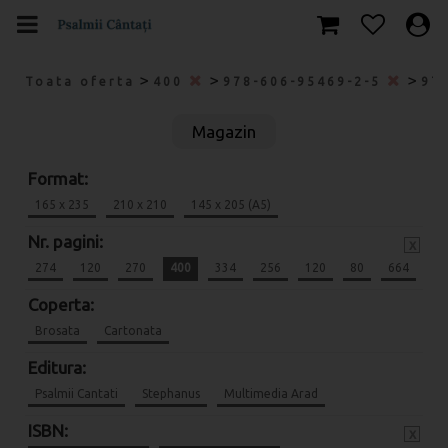
>
>
>
Toata oferta
400
978-606-95469-2-5
97
Magazin
Format:
165 x 235
210 x 210
145 x 205 (A5)
Nr. pagini:
x
274
120
270
400
334
256
120
80
664
Coperta:
Brosata
Cartonata
Editura:
Psalmii Cantati
Stephanus
Multimedia Arad
ISBN:
x