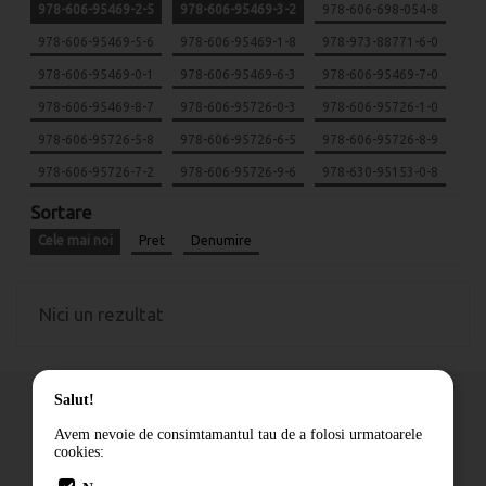
978-606-95469-2-5
978-606-95469-3-2
978-606-698-054-8
978-606-95469-5-6
978-606-95469-1-8
978-973-88771-6-0
978-606-95469-0-1
978-606-95469-6-3
978-606-95469-7-0
978-606-95469-8-7
978-606-95726-0-3
978-606-95726-1-0
978-606-95726-5-8
978-606-95726-6-5
978-606-95726-8-9
978-606-95726-7-2
978-606-95726-9-6
978-630-95153-0-8
Sortare
Cele mai noi
Pret
Denumire
Nici un rezultat
Salut!
Avem nevoie de consimtamantul tau de a folosi urmatoarele
cookies:
Cum comand