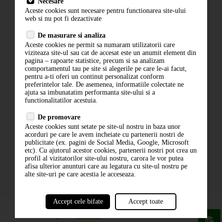
Necesare
Livrare
Aceste cookies sunt necesare pentru functionarea site-ului
Contact
web si nu pot fi dezactivate
Termeni si conditii
De masurare si analiza
Politica de confidentialitate
Aceste cookies ne permit sa numaram utilizatorii care
ANPC
viziteaza site-ul sau cat de accesat este un anumit element din
pagina – rapoarte statistice, precum si sa analizam
comportamentul tau pe site si alegerile pe care le-ai facut,
pentru a-ti oferi un continut personalizat conform
preferintelor tale. De asemenea, informatiile colectate ne
ajuta sa imbunatatim performanta site-ului si a
functionalitatilor acestuia.
De promovare
Aceste cookies sunt setate pe site-ul nostru in baza unor
ABONARE LA NEWSLETTER
acorduri pe care le avem incheiate cu partenerii nostri de
publicitate (ex. pagini de Social Media, Google, Microsoft
etc). Cu ajutorul acestor cookies, partenerii nostri pot crea un
ABONARE
profil al vizitatorilor site-ului nostru, carora le vor putea
afisa ulterior anunturi care au legatura cu site-ul nostru pe
alte site-uri pe care acestia le acceseaza.
Accept cele bifate
Accept toate
powered by