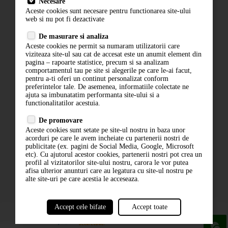
Necesare
Livrare
Aceste cookies sunt necesare pentru functionarea site-ului
Contact
web si nu pot fi dezactivate
Termeni si conditii
De masurare si analiza
Politica de confidentialitate
Aceste cookies ne permit sa numaram utilizatorii care
ANPC
viziteaza site-ul sau cat de accesat este un anumit element din
pagina – rapoarte statistice, precum si sa analizam
comportamentul tau pe site si alegerile pe care le-ai facut,
pentru a-ti oferi un continut personalizat conform
preferintelor tale. De asemenea, informatiile colectate ne
ajuta sa imbunatatim performanta site-ului si a
functionalitatilor acestuia.
De promovare
Aceste cookies sunt setate pe site-ul nostru in baza unor
ABONARE LA NEWSLETTER
acorduri pe care le avem incheiate cu partenerii nostri de
publicitate (ex. pagini de Social Media, Google, Microsoft
etc). Cu ajutorul acestor cookies, partenerii nostri pot crea un
ABONARE
profil al vizitatorilor site-ului nostru, carora le vor putea
afisa ulterior anunturi care au legatura cu site-ul nostru pe
alte site-uri pe care acestia le acceseaza.
Accept cele bifate
Accept toate
powered by