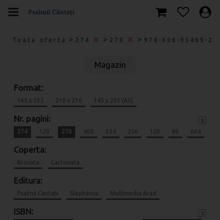
>
>
>
Toata oferta
274
270
978-606-95469-2-
Magazin
Format:
165 x 235
210 x 210
145 x 205 (A5)
Nr. pagini:
x
274
120
270
400
334
256
120
80
664
Coperta:
Brosata
Cartonata
Editura:
Psalmii Cantati
Stephanus
Multimedia Arad
ISBN:
x