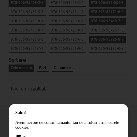
978-606-95469-2-5
978-606-95469-3-2
978-606-698-054-8
978-606-95469-5-6
978-606-95469-1-8
978-973-88771-6-0
978-606-95469-0-1
978-606-95469-6-3
978-606-95469-7-0
978-606-95469-8-7
978-606-95726-0-3
978-606-95726-1-0
978-606-95726-5-8
978-606-95726-6-5
978-606-95726-8-9
978-606-95726-7-2
978-606-95726-9-6
978-630-95153-0-8
Sortare
Cele mai noi
Pret
Denumire
Nici un rezultat
Salut!
Avem nevoie de consimtamantul tau de a folosi urmatoarele
cookies:
Cum comand