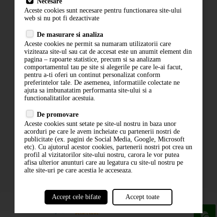
Necesare
Livrare
Aceste cookies sunt necesare pentru functionarea site-ului
Contact
web si nu pot fi dezactivate
Termeni si conditii
De masurare si analiza
Politica de confidentialitate
Aceste cookies ne permit sa numaram utilizatorii care
ANPC
viziteaza site-ul sau cat de accesat este un anumit element din
pagina – rapoarte statistice, precum si sa analizam
comportamentul tau pe site si alegerile pe care le-ai facut,
pentru a-ti oferi un continut personalizat conform
preferintelor tale. De asemenea, informatiile colectate ne
ajuta sa imbunatatim performanta site-ului si a
functionalitatilor acestuia.
De promovare
Aceste cookies sunt setate pe site-ul nostru in baza unor
ABONARE LA NEWSLETTER
acorduri pe care le avem incheiate cu partenerii nostri de
publicitate (ex. pagini de Social Media, Google, Microsoft
etc). Cu ajutorul acestor cookies, partenerii nostri pot crea un
ABONARE
profil al vizitatorilor site-ului nostru, carora le vor putea
afisa ulterior anunturi care au legatura cu site-ul nostru pe
alte site-uri pe care acestia le acceseaza.
Accept cele bifate
Accept toate
powered by