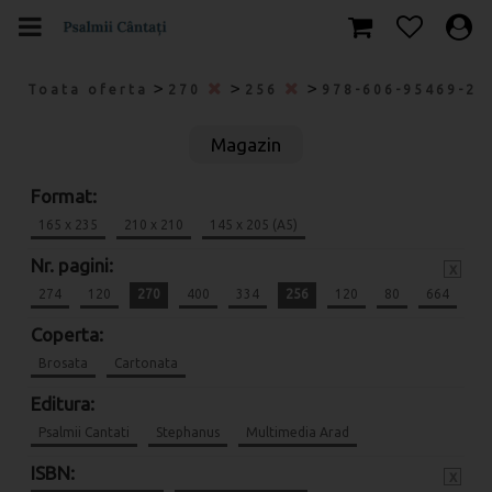
>
>
>
Toata oferta
270
256
978-606-95469-2-
Magazin
Format:
165 x 235
210 x 210
145 x 205 (A5)
Nr. pagini:
x
274
120
270
400
334
256
120
80
664
Coperta:
Brosata
Cartonata
Editura:
Psalmii Cantati
Stephanus
Multimedia Arad
ISBN:
x