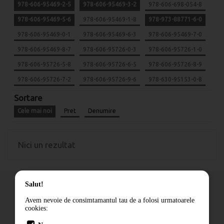
978-606-95469-2-5
978-606-95469-3-2
978-606-698-054-8
978-606-95469-5-6
978-606-95469-1-8
978-973-88771-6-0
978-606-95469-0-1
978-606-95469-6-3
978-606-95469-7-0
978-606-95469-8-7
978-606-95726-0-3
978-606-95726-1-0
978-606-95726-5-8
978-606-95726-6-5
978-606-95726-8-9
978-606-95726-7-2
978-606-95726-9-6
978-630-95153-0-8
Sortare
Cele mai noi
Pret
Denumire
Nici un rezultat
Salut!
Avem nevoie de consimtamantul tau de a folosi urmatoarele
cookies:
Cum comand