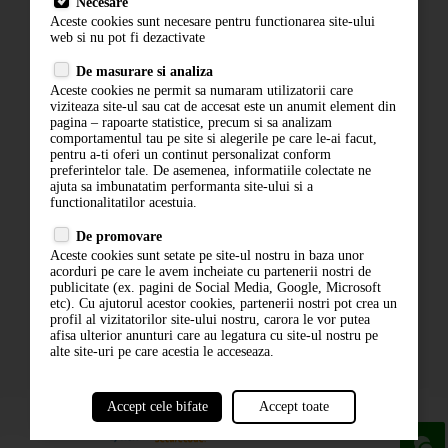
Necesare
Livrare
Aceste cookies sunt necesare pentru functionarea site-ului
Contact
web si nu pot fi dezactivate
Termeni si conditii
De masurare si analiza
Politica de confidentialitate
Aceste cookies ne permit sa numaram utilizatorii care
ANPC
viziteaza site-ul sau cat de accesat este un anumit element din
pagina – rapoarte statistice, precum si sa analizam
comportamentul tau pe site si alegerile pe care le-ai facut,
pentru a-ti oferi un continut personalizat conform
preferintelor tale. De asemenea, informatiile colectate ne
ajuta sa imbunatatim performanta site-ului si a
functionalitatilor acestuia.
De promovare
Aceste cookies sunt setate pe site-ul nostru in baza unor
ABONARE LA NEWSLETTER
acorduri pe care le avem incheiate cu partenerii nostri de
publicitate (ex. pagini de Social Media, Google, Microsoft
etc). Cu ajutorul acestor cookies, partenerii nostri pot crea un
ABONARE
profil al vizitatorilor site-ului nostru, carora le vor putea
afisa ulterior anunturi care au legatura cu site-ul nostru pe
alte site-uri pe care acestia le acceseaza.
Accept cele bifate
Accept toate
powered by