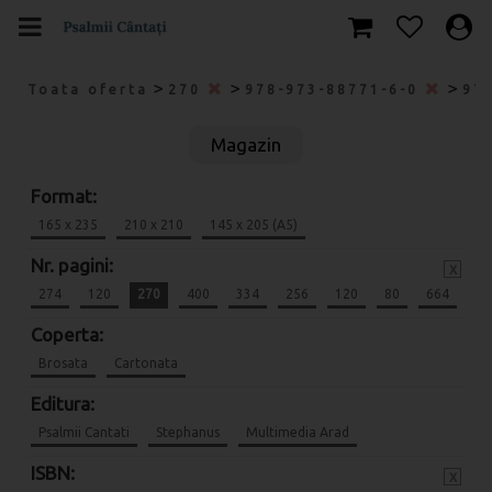
>
>
>
Toata oferta
270
978-973-88771-6-0
97
Magazin
Format:
165 x 235
210 x 210
145 x 205 (A5)
Nr. pagini:
x
274
120
270
400
334
256
120
80
664
Coperta:
Brosata
Cartonata
Editura:
Psalmii Cantati
Stephanus
Multimedia Arad
ISBN:
x