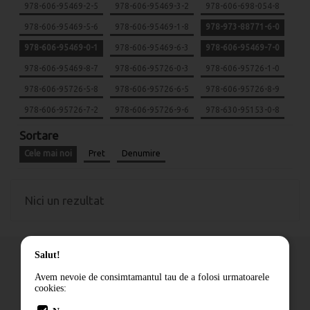
978-606-95469-2-5
978-606-95469-3-2
978-606-698-054-8
978-606-95469-5-6
978-606-95469-1-8
978-973-88771-6-0
978-606-95469-0-1
978-606-95469-6-3
978-606-95469-7-0
978-606-95469-8-7
978-606-95726-0-3
978-606-95726-1-0
978-606-95726-5-8
978-606-95726-6-5
978-606-95726-8-9
978-606-95726-7-2
978-606-95726-9-6
978-630-95153-0-8
Sortare
Cele mai noi
Pret
Denumire
Nici un rezultat
Salut!
Avem nevoie de consimtamantul tau de a folosi urmatoarele
cookies:
Cum comand