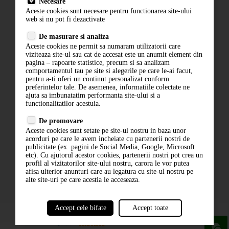
Necesare
Livrare
Aceste cookies sunt necesare pentru functionarea site-ului
Contact
web si nu pot fi dezactivate
Termeni si conditii
De masurare si analiza
Politica de confidentialitate
Aceste cookies ne permit sa numaram utilizatorii care
ANPC
viziteaza site-ul sau cat de accesat este un anumit element din
pagina – rapoarte statistice, precum si sa analizam
comportamentul tau pe site si alegerile pe care le-ai facut,
pentru a-ti oferi un continut personalizat conform
preferintelor tale. De asemenea, informatiile colectate ne
ajuta sa imbunatatim performanta site-ului si a
functionalitatilor acestuia.
De promovare
Aceste cookies sunt setate pe site-ul nostru in baza unor
ABONARE LA NEWSLETTER
acorduri pe care le avem incheiate cu partenerii nostri de
publicitate (ex. pagini de Social Media, Google, Microsoft
etc). Cu ajutorul acestor cookies, partenerii nostri pot crea un
ABONARE
profil al vizitatorilor site-ului nostru, carora le vor putea
afisa ulterior anunturi care au legatura cu site-ul nostru pe
alte site-uri pe care acestia le acceseaza.
Accept cele bifate
Accept toate
powered by