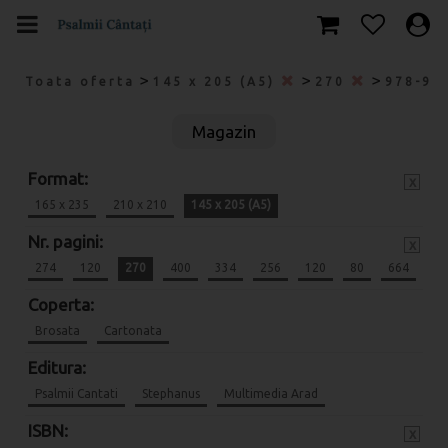
>
>
>
Toata oferta
145 x 205 (A5)
270
978-97
Magazin
Format:
x
165 x 235
210 x 210
145 x 205 (A5)
Nr. pagini:
x
274
120
270
400
334
256
120
80
664
Coperta:
Brosata
Cartonata
Editura:
Psalmii Cantati
Stephanus
Multimedia Arad
ISBN:
x