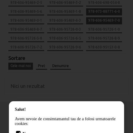
978-606-95469-2-5
978-606-95469-3-2
978-606-698-054-8
978-606-95469-5-6
978-606-95469-1-8
978-973-88771-6-0
978-606-95469-0-1
978-606-95469-6-3
978-606-95469-7-0
978-606-95469-8-7
978-606-95726-0-3
978-606-95726-1-0
978-606-95726-5-8
978-606-95726-6-5
978-606-95726-8-9
978-606-95726-7-2
978-606-95726-9-6
978-630-95153-0-8
Sortare
Cele mai noi
Pret
Denumire
Nici un rezultat
Salut!
Avem nevoie de consimtamantul tau de a folosi urmatoarele
cookies:
Cum comand