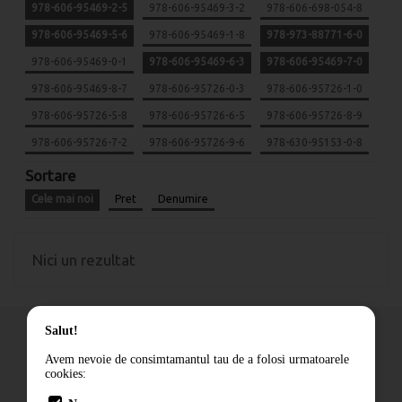
978-606-95469-2-5
978-606-95469-3-2
978-606-698-054-8
978-606-95469-5-6
978-606-95469-1-8
978-973-88771-6-0
978-606-95469-0-1
978-606-95469-6-3
978-606-95469-7-0
978-606-95469-8-7
978-606-95726-0-3
978-606-95726-1-0
978-606-95726-5-8
978-606-95726-6-5
978-606-95726-8-9
978-606-95726-7-2
978-606-95726-9-6
978-630-95153-0-8
Sortare
Cele mai noi
Pret
Denumire
Nici un rezultat
Salut!
Avem nevoie de consimtamantul tau de a folosi urmatoarele
cookies:
Cum comand