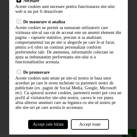
Necesare
Livrare
Aceste cookies sunt necesare pentru functionarea site-ului
Contact
web si nu pot fi dezactivate
Termeni si conditii
De masurare si analiza
Politica de confidentialitate
Aceste cookies ne permit sa numaram utilizatorii care
ANPC
viziteaza site-ul sau cat de accesat este un anumit element din
pagina – rapoarte statistice, precum si sa analizam
comportamentul tau pe site si alegerile pe care le-ai facut,
pentru a-ti oferi un continut personalizat conform
preferintelor tale. De asemenea, informatiile colectate ne
ajuta sa imbunatatim performanta site-ului si a
functionalitatilor acestuia.
De promovare
Aceste cookies sunt setate pe site-ul nostru in baza unor
ABONARE LA NEWSLETTER
acorduri pe care le avem incheiate cu partenerii nostri de
publicitate (ex. pagini de Social Media, Google, Microsoft
etc). Cu ajutorul acestor cookies, partenerii nostri pot crea un
ABONARE
profil al vizitatorilor site-ului nostru, carora le vor putea
afisa ulterior anunturi care au legatura cu site-ul nostru pe
alte site-uri pe care acestia le acceseaza.
Accept cele bifate
Accept toate
powered by