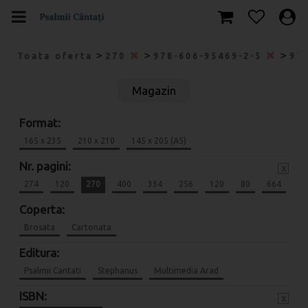
>
>
>
Toata oferta
270
978-606-95469-2-5
97
Magazin
Format:
165 x 235
210 x 210
145 x 205 (A5)
Nr. pagini:
x
274
120
270
400
334
256
120
80
664
Coperta:
Brosata
Cartonata
Editura:
Psalmii Cantati
Stephanus
Multimedia Arad
ISBN:
x