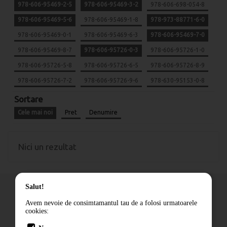
978-606-95469-2-5
978-606-95469-3-2
978-606-698-054-8
978-606-95469-5-6
978-606-95469-1-8
978-973-88771-6-0
978-606-95469-0-1
978-606-95469-6-3
978-606-95469-7-0
978-606-95469-8-7
978-606-95726-0-3
978-606-95726-1-0
978-606-95726-5-8
978-606-95726-6-5
978-606-95726-8-9
978-606-95726-7-2
978-606-95726-9-6
978-630-95153-0-8
Sortare
Cele mai noi
Pret
Denumire
Nici un rezultat
Salut!
Avem nevoie de consimtamantul tau de a folosi urmatoarele
cookies:
Cum comand