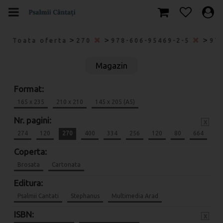
>
>
>
Toata oferta
270
978-606-95469-2-5
97
Magazin
Format:
165 x 235
210 x 210
145 x 205 (A5)
Nr. pagini:
x
274
120
270
400
334
256
120
80
664
Coperta:
Brosata
Cartonata
Editura:
Psalmii Cantati
Stephanus
Multimedia Arad
ISBN:
x