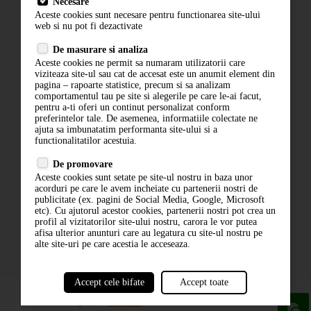
Necesare
Livrare
Aceste cookies sunt necesare pentru functionarea site-ului
Contact
web si nu pot fi dezactivate
Termeni si conditii
De masurare si analiza
Politica de confidentialitate
Aceste cookies ne permit sa numaram utilizatorii care
ANPC
viziteaza site-ul sau cat de accesat este un anumit element din
pagina – rapoarte statistice, precum si sa analizam
comportamentul tau pe site si alegerile pe care le-ai facut,
pentru a-ti oferi un continut personalizat conform
preferintelor tale. De asemenea, informatiile colectate ne
ajuta sa imbunatatim performanta site-ului si a
functionalitatilor acestuia.
De promovare
Aceste cookies sunt setate pe site-ul nostru in baza unor
ABONARE LA NEWSLETTER
acorduri pe care le avem incheiate cu partenerii nostri de
publicitate (ex. pagini de Social Media, Google, Microsoft
etc). Cu ajutorul acestor cookies, partenerii nostri pot crea un
ABONARE
profil al vizitatorilor site-ului nostru, carora le vor putea
afisa ulterior anunturi care au legatura cu site-ul nostru pe
alte site-uri pe care acestia le acceseaza.
Accept cele bifate
Accept toate
powered by