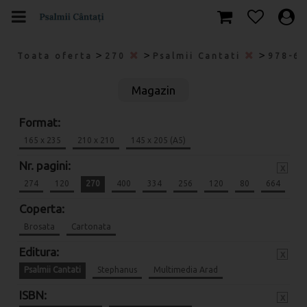
>
>
>
Toata oferta
270
Psalmii Cantati
978-6
Magazin
Format:
165 x 235
210 x 210
145 x 205 (A5)
Nr. pagini:
x
274
120
270
400
334
256
120
80
664
Coperta:
Brosata
Cartonata
Editura:
x
Psalmii Cantati
Stephanus
Multimedia Arad
ISBN:
x