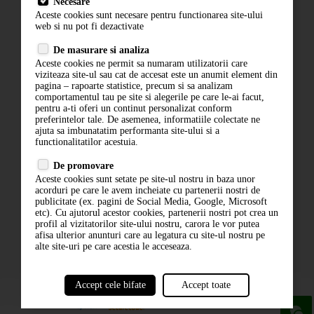
Necesare
Livrare
Aceste cookies sunt necesare pentru functionarea site-ului
Contact
web si nu pot fi dezactivate
Termeni si conditii
De masurare si analiza
Politica de confidentialitate
Aceste cookies ne permit sa numaram utilizatorii care
ANPC
viziteaza site-ul sau cat de accesat este un anumit element din
pagina – rapoarte statistice, precum si sa analizam
comportamentul tau pe site si alegerile pe care le-ai facut,
pentru a-ti oferi un continut personalizat conform
preferintelor tale. De asemenea, informatiile colectate ne
ajuta sa imbunatatim performanta site-ului si a
functionalitatilor acestuia.
De promovare
Aceste cookies sunt setate pe site-ul nostru in baza unor
ABONARE LA NEWSLETTER
acorduri pe care le avem incheiate cu partenerii nostri de
publicitate (ex. pagini de Social Media, Google, Microsoft
etc). Cu ajutorul acestor cookies, partenerii nostri pot crea un
ABONARE
profil al vizitatorilor site-ului nostru, carora le vor putea
afisa ulterior anunturi care au legatura cu site-ul nostru pe
alte site-uri pe care acestia le acceseaza.
Accept cele bifate
Accept toate
powered by