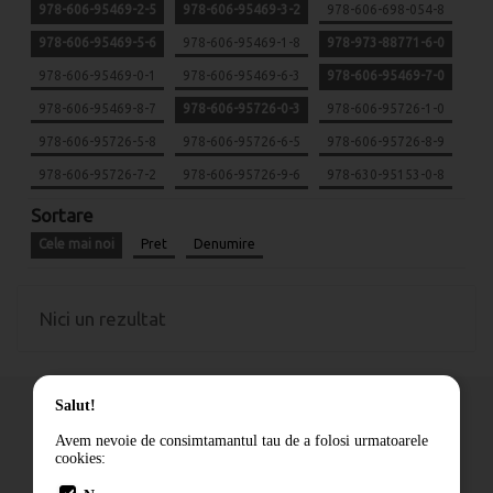
978-606-95469-2-5
978-606-95469-3-2
978-606-698-054-8
978-606-95469-5-6
978-606-95469-1-8
978-973-88771-6-0
978-606-95469-0-1
978-606-95469-6-3
978-606-95469-7-0
978-606-95469-8-7
978-606-95726-0-3
978-606-95726-1-0
978-606-95726-5-8
978-606-95726-6-5
978-606-95726-8-9
978-606-95726-7-2
978-606-95726-9-6
978-630-95153-0-8
Sortare
Cele mai noi
Pret
Denumire
Nici un rezultat
Salut!
Avem nevoie de consimtamantul tau de a folosi urmatoarele
cookies:
Cum comand