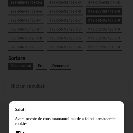
978-606-95469-2-5
978-606-95469-3-2
978-606-698-054-8
978-606-95469-5-6
978-606-95469-1-8
978-973-88771-6-0
978-606-95469-0-1
978-606-95469-6-3
978-606-95469-7-0
978-606-95469-8-7
978-606-95726-0-3
978-606-95726-1-0
978-606-95726-5-8
978-606-95726-6-5
978-606-95726-8-9
978-606-95726-7-2
978-606-95726-9-6
978-630-95153-0-8
Sortare
Cele mai noi
Pret
Denumire
Nici un rezultat
Salut!
Avem nevoie de consimtamantul tau de a folosi urmatoarele
cookies:
Cum comand