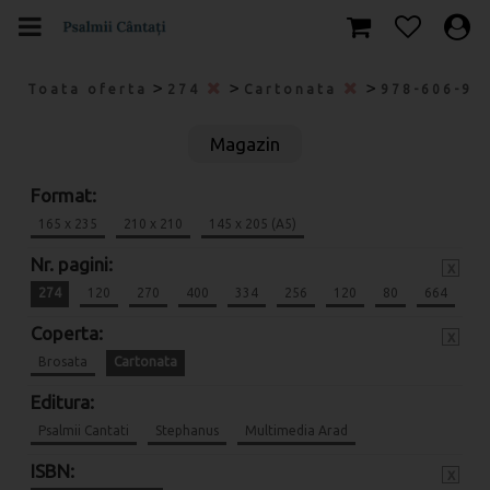
>
>
>
Toata oferta
274
Cartonata
978-606-95
Magazin
Format:
165 x 235
210 x 210
145 x 205 (A5)
Nr. pagini:
x
274
120
270
400
334
256
120
80
664
Coperta:
x
Brosata
Cartonata
Editura:
Psalmii Cantati
Stephanus
Multimedia Arad
ISBN:
x