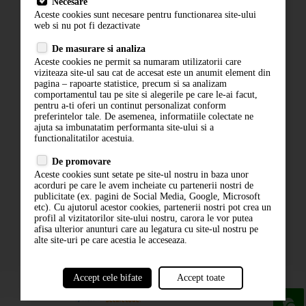
Necesare
Livrare
Aceste cookies sunt necesare pentru functionarea site-ului
Contact
web si nu pot fi dezactivate
Termeni si conditii
De masurare si analiza
Politica de confidentialitate
Aceste cookies ne permit sa numaram utilizatorii care
ANPC
viziteaza site-ul sau cat de accesat este un anumit element din
pagina – rapoarte statistice, precum si sa analizam
comportamentul tau pe site si alegerile pe care le-ai facut,
pentru a-ti oferi un continut personalizat conform
preferintelor tale. De asemenea, informatiile colectate ne
ajuta sa imbunatatim performanta site-ului si a
functionalitatilor acestuia.
De promovare
Aceste cookies sunt setate pe site-ul nostru in baza unor
ABONARE LA NEWSLETTER
acorduri pe care le avem incheiate cu partenerii nostri de
publicitate (ex. pagini de Social Media, Google, Microsoft
etc). Cu ajutorul acestor cookies, partenerii nostri pot crea un
ABONARE
profil al vizitatorilor site-ului nostru, carora le vor putea
afisa ulterior anunturi care au legatura cu site-ul nostru pe
alte site-uri pe care acestia le acceseaza.
Accept cele bifate
Accept toate
powered by