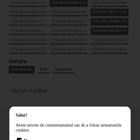
978-606-95469-2-5
978-606-95469-3-2
978-606-698-054-8
978-606-95469-5-6
978-606-95469-1-8
978-973-88771-6-0
978-606-95469-0-1
978-606-95469-6-3
978-606-95469-7-0
978-606-95469-8-7
978-606-95726-0-3
978-606-95726-1-0
978-606-95726-5-8
978-606-95726-6-5
978-606-95726-8-9
978-606-95726-7-2
978-606-95726-9-6
978-630-95153-0-8
Sortare
Cele mai noi
Pret
Denumire
Nici un rezultat
Salut!
Avem nevoie de consimtamantul tau de a folosi urmatoarele
cookies:
Cum comand