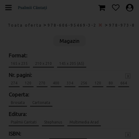
>
>
Toata oferta
978-606-95469-3-2
978-973-88
Magazin
Format:
165 x 235
210 x 210
145 x 205 (A5)
Nr. pagini:
x
274
120
270
400
334
256
120
80
664
Coperta:
Brosata
Cartonata
Editura:
Psalmii Cantati
Stephanus
Multimedia Arad
ISBN:
x