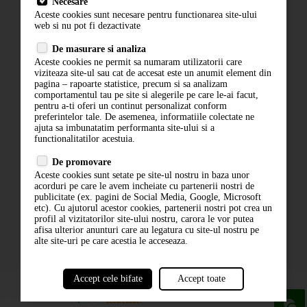
Necesare
Livrare
Aceste cookies sunt necesare pentru functionarea site-ului
Contact
web si nu pot fi dezactivate
Termeni si conditii
De masurare si analiza
Politica de confidentialitate
Aceste cookies ne permit sa numaram utilizatorii care
ANPC
viziteaza site-ul sau cat de accesat este un anumit element din
pagina – rapoarte statistice, precum si sa analizam
comportamentul tau pe site si alegerile pe care le-ai facut,
pentru a-ti oferi un continut personalizat conform
preferintelor tale. De asemenea, informatiile colectate ne
ajuta sa imbunatatim performanta site-ului si a
functionalitatilor acestuia.
De promovare
Aceste cookies sunt setate pe site-ul nostru in baza unor
ABONARE LA NEWSLETTER
acorduri pe care le avem incheiate cu partenerii nostri de
publicitate (ex. pagini de Social Media, Google, Microsoft
etc). Cu ajutorul acestor cookies, partenerii nostri pot crea un
ABONARE
profil al vizitatorilor site-ului nostru, carora le vor putea
afisa ulterior anunturi care au legatura cu site-ul nostru pe
alte site-uri pe care acestia le acceseaza.
Accept cele bifate
Accept toate
powered by