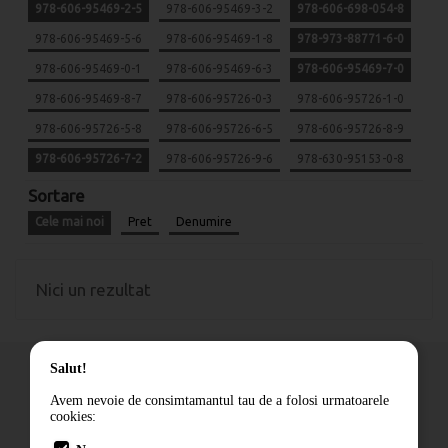
978-606-95469-2-5
978-606-95469-3-2
978-606-698-054-8
978-606-95469-5-6
978-606-95469-1-8
978-973-88771-6-0
978-606-95469-0-1
978-606-95469-6-3
978-606-95469-7-0
978-606-95469-8-7
978-606-95726-0-3
978-606-95726-1-0
978-606-95726-5-8
978-606-95726-6-5
978-606-95726-8-9
978-606-95726-7-2
978-606-95726-9-6
978-630-95153-0-8
Sortare
Cele mai noi
Pret
Denumire
Nici un rezultat
Salut!
Avem nevoie de consimtamantul tau de a folosi urmatoarele
cookies:
Cum comand