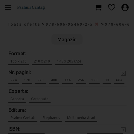
>
>
Toata oferta
978-606-95469-2-5
978-606-69
Magazin
Format:
165 x 235
210 x 210
145 x 205 (A5)
Nr. pagini:
x
274
120
270
400
334
256
120
80
664
Coperta:
Brosata
Cartonata
Editura:
Psalmii Cantati
Stephanus
Multimedia Arad
ISBN:
x