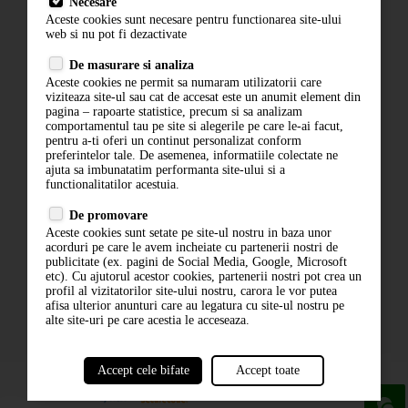
Necesare
Livrare
Aceste cookies sunt necesare pentru functionarea site-ului
Contact
web si nu pot fi dezactivate
Termeni si conditii
De masurare si analiza
Politica de confidentialitate
Aceste cookies ne permit sa numaram utilizatorii care
ANPC
viziteaza site-ul sau cat de accesat este un anumit element din
pagina – rapoarte statistice, precum si sa analizam
comportamentul tau pe site si alegerile pe care le-ai facut,
pentru a-ti oferi un continut personalizat conform
preferintelor tale. De asemenea, informatiile colectate ne
ajuta sa imbunatatim performanta site-ului si a
functionalitatilor acestuia.
De promovare
Aceste cookies sunt setate pe site-ul nostru in baza unor
ABONARE LA NEWSLETTER
acorduri pe care le avem incheiate cu partenerii nostri de
publicitate (ex. pagini de Social Media, Google, Microsoft
etc). Cu ajutorul acestor cookies, partenerii nostri pot crea un
ABONARE
profil al vizitatorilor site-ului nostru, carora le vor putea
afisa ulterior anunturi care au legatura cu site-ul nostru pe
alte site-uri pe care acestia le acceseaza.
Accept cele bifate
Accept toate
powered by