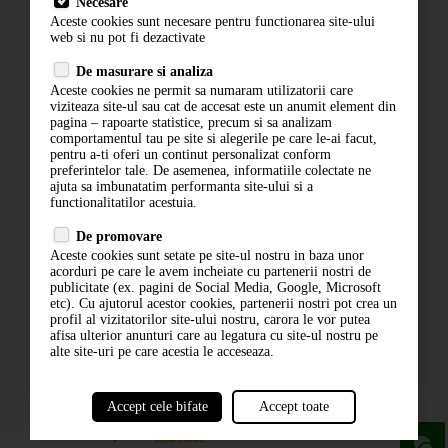
Necesare
Livrare
Aceste cookies sunt necesare pentru functionarea site-ului
Contact
web si nu pot fi dezactivate
Termeni si conditii
De masurare si analiza
Politica de confidentialitate
Aceste cookies ne permit sa numaram utilizatorii care
ANPC
viziteaza site-ul sau cat de accesat este un anumit element din
pagina – rapoarte statistice, precum si sa analizam
comportamentul tau pe site si alegerile pe care le-ai facut,
pentru a-ti oferi un continut personalizat conform
preferintelor tale. De asemenea, informatiile colectate ne
ajuta sa imbunatatim performanta site-ului si a
functionalitatilor acestuia.
De promovare
Aceste cookies sunt setate pe site-ul nostru in baza unor
ABONARE LA NEWSLETTER
acorduri pe care le avem incheiate cu partenerii nostri de
publicitate (ex. pagini de Social Media, Google, Microsoft
etc). Cu ajutorul acestor cookies, partenerii nostri pot crea un
ABONARE
profil al vizitatorilor site-ului nostru, carora le vor putea
afisa ulterior anunturi care au legatura cu site-ul nostru pe
alte site-uri pe care acestia le acceseaza.
Accept cele bifate
Accept toate
powered by