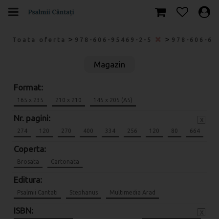
>
>
Toata oferta
978-606-95469-2-5
978-606-69
Magazin
Format:
165 x 235
210 x 210
145 x 205 (A5)
Nr. pagini:
x
274
120
270
400
334
256
120
80
664
Coperta:
Brosata
Cartonata
Editura:
Psalmii Cantati
Stephanus
Multimedia Arad
ISBN:
x