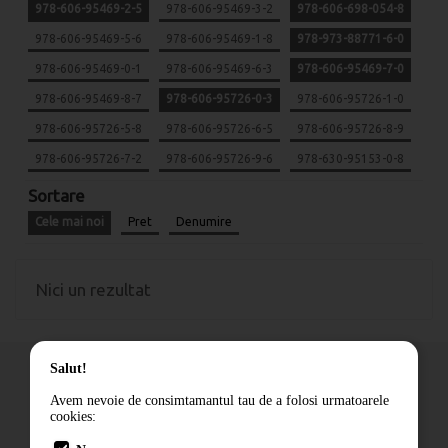
978-606-95469-2-5
978-606-95469-3-2
978-606-698-054-8
978-606-95469-5-6
978-606-95469-1-8
978-973-88771-6-0
978-606-95469-0-1
978-606-95469-6-3
978-606-95469-7-0
978-606-95469-8-7
978-606-95726-0-3
978-606-95726-1-0
978-606-95726-5-8
978-606-95726-6-5
978-606-95726-8-9
978-606-95726-7-2
978-606-95726-9-6
978-630-95153-0-8
Sortare
Cele mai noi
Pret
Denumire
Nici un rezultat
Salut!
Avem nevoie de consimtamantul tau de a folosi urmatoarele
cookies:
Cum comand