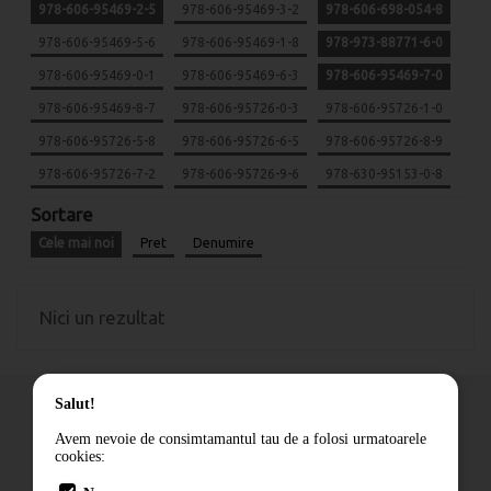
978-606-95469-2-5
978-606-95469-3-2
978-606-698-054-8
978-606-95469-5-6
978-606-95469-1-8
978-973-88771-6-0
978-606-95469-0-1
978-606-95469-6-3
978-606-95469-7-0
978-606-95469-8-7
978-606-95726-0-3
978-606-95726-1-0
978-606-95726-5-8
978-606-95726-6-5
978-606-95726-8-9
978-606-95726-7-2
978-606-95726-9-6
978-630-95153-0-8
Sortare
Cele mai noi
Pret
Denumire
Nici un rezultat
Salut!
Avem nevoie de consimtamantul tau de a folosi urmatoarele
cookies:
Cum comand