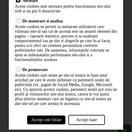
Necesare
Livrare
Aceste cookies sunt necesare pentru functionarea site-ului
Contact
web si nu pot fi dezactivate
Termeni si conditii
De masurare si analiza
Politica de confidentialitate
Aceste cookies ne permit sa numaram utilizatorii care
ANPC
viziteaza site-ul sau cat de accesat este un anumit element din
pagina – rapoarte statistice, precum si sa analizam
comportamentul tau pe site si alegerile pe care le-ai facut,
pentru a-ti oferi un continut personalizat conform
preferintelor tale. De asemenea, informatiile colectate ne
ajuta sa imbunatatim performanta site-ului si a
functionalitatilor acestuia.
De promovare
Aceste cookies sunt setate pe site-ul nostru in baza unor
ABONARE LA NEWSLETTER
acorduri pe care le avem incheiate cu partenerii nostri de
publicitate (ex. pagini de Social Media, Google, Microsoft
etc). Cu ajutorul acestor cookies, partenerii nostri pot crea un
ABONARE
profil al vizitatorilor site-ului nostru, carora le vor putea
afisa ulterior anunturi care au legatura cu site-ul nostru pe
alte site-uri pe care acestia le acceseaza.
Accept cele bifate
Accept toate
powered by