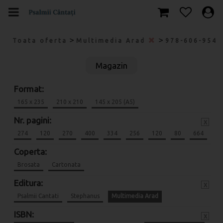
>
>
Toata oferta
Multimedia Arad
978-606-9546
Magazin
Format:
165 x 235
210 x 210
145 x 205 (A5)
Nr. pagini:
x
274
120
270
400
334
256
120
80
664
Coperta:
Brosata
Cartonata
Editura:
x
Psalmii Cantati
Stephanus
Multimedia Arad
ISBN:
x