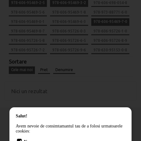
978-606-95469-2-5
978-606-95469-3-2
978-606-698-054-8
978-606-95469-5-6
978-606-95469-1-8
978-973-88771-6-0
978-606-95469-0-1
978-606-95469-6-3
978-606-95469-7-0
978-606-95469-8-7
978-606-95726-0-3
978-606-95726-1-0
978-606-95726-5-8
978-606-95726-6-5
978-606-95726-8-9
978-606-95726-7-2
978-606-95726-9-6
978-630-95153-0-8
Sortare
Cele mai noi
Pret
Denumire
Nici un rezultat
Salut!
Avem nevoie de consimtamantul tau de a folosi urmatoarele
cookies:
Cum comand