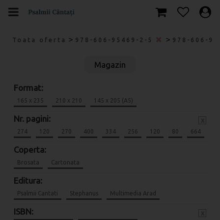
>
>
Toata oferta
978-606-95469-2-5
978-606-95
Magazin
Format:
165 x 235
210 x 210
145 x 205 (A5)
Nr. pagini:
x
274
120
270
400
334
256
120
80
664
Coperta:
Brosata
Cartonata
Editura:
Psalmii Cantati
Stephanus
Multimedia Arad
ISBN:
x