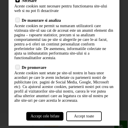
Necesare
Livrare
Aceste cookies sunt necesare pentru functionarea site-ului
Contact
web si nu pot fi dezactivate
Termeni si conditii
De masurare si analiza
Politica de confidentialitate
Aceste cookies ne permit sa numaram utilizatorii care
ANPC
viziteaza site-ul sau cat de accesat este un anumit element din
pagina – rapoarte statistice, precum si sa analizam
comportamentul tau pe site si alegerile pe care le-ai facut,
pentru a-ti oferi un continut personalizat conform
preferintelor tale. De asemenea, informatiile colectate ne
ajuta sa imbunatatim performanta site-ului si a
functionalitatilor acestuia.
De promovare
Aceste cookies sunt setate pe site-ul nostru in baza unor
ABONARE LA NEWSLETTER
acorduri pe care le avem incheiate cu partenerii nostri de
publicitate (ex. pagini de Social Media, Google, Microsoft
etc). Cu ajutorul acestor cookies, partenerii nostri pot crea un
ABONARE
profil al vizitatorilor site-ului nostru, carora le vor putea
afisa ulterior anunturi care au legatura cu site-ul nostru pe
alte site-uri pe care acestia le acceseaza.
Accept cele bifate
Accept toate
powered by