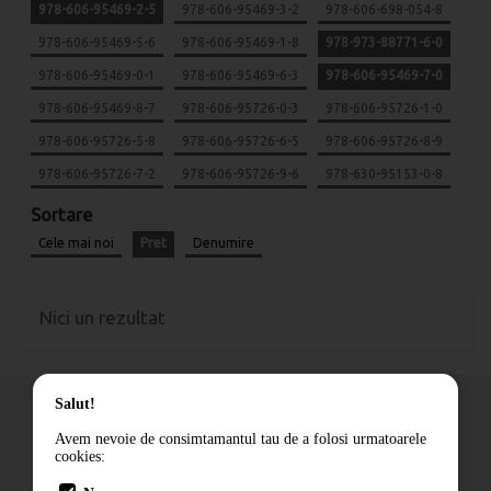
978-606-95469-2-5
978-606-95469-3-2
978-606-698-054-8
978-606-95469-5-6
978-606-95469-1-8
978-973-88771-6-0
978-606-95469-0-1
978-606-95469-6-3
978-606-95469-7-0
978-606-95469-8-7
978-606-95726-0-3
978-606-95726-1-0
978-606-95726-5-8
978-606-95726-6-5
978-606-95726-8-9
978-606-95726-7-2
978-606-95726-9-6
978-630-95153-0-8
Sortare
Cele mai noi
Pret
Denumire
Nici un rezultat
Salut!
Avem nevoie de consimtamantul tau de a folosi urmatoarele
cookies:
Cum comand