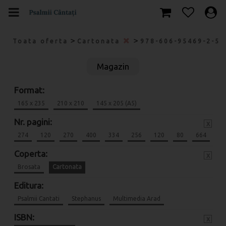
>
>
Toata oferta
Cartonata
978-606-95469-2-5
Magazin
Format:
165 x 235
210 x 210
145 x 205 (A5)
Nr. pagini:
x
274
120
270
400
334
256
120
80
664
Coperta:
x
Brosata
Cartonata
Editura:
Psalmii Cantati
Stephanus
Multimedia Arad
ISBN:
x