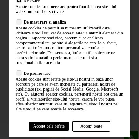
Necesare
Livrare
Aceste cookies sunt necesare pentru functionarea site-ului
Contact
web si nu pot fi dezactivate
Termeni si conditii
De masurare si analiza
Politica de confidentialitate
Aceste cookies ne permit sa numaram utilizatorii care
ANPC
viziteaza site-ul sau cat de accesat este un anumit element din
pagina – rapoarte statistice, precum si sa analizam
comportamentul tau pe site si alegerile pe care le-ai facut,
pentru a-ti oferi un continut personalizat conform
preferintelor tale. De asemenea, informatiile colectate ne
ajuta sa imbunatatim performanta site-ului si a
functionalitatilor acestuia.
De promovare
Aceste cookies sunt setate pe site-ul nostru in baza unor
ABONARE LA NEWSLETTER
acorduri pe care le avem incheiate cu partenerii nostri de
publicitate (ex. pagini de Social Media, Google, Microsoft
etc). Cu ajutorul acestor cookies, partenerii nostri pot crea un
ABONARE
profil al vizitatorilor site-ului nostru, carora le vor putea
afisa ulterior anunturi care au legatura cu site-ul nostru pe
alte site-uri pe care acestia le acceseaza.
Accept cele bifate
Accept toate
powered by