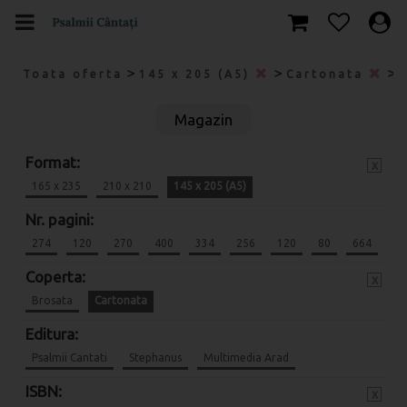
>
>
>
Toata oferta
145 x 205 (A5)
Cartonata
Magazin
Format:
x
165 x 235
210 x 210
145 x 205 (A5)
Nr. pagini:
274
120
270
400
334
256
120
80
664
Coperta:
x
Brosata
Cartonata
Editura:
Psalmii Cantati
Stephanus
Multimedia Arad
ISBN:
x