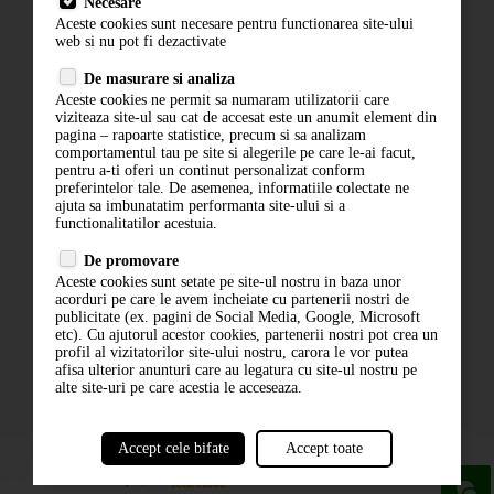
Necesare
Livrare
Aceste cookies sunt necesare pentru functionarea site-ului
Contact
web si nu pot fi dezactivate
Termeni si conditii
De masurare si analiza
Politica de confidentialitate
Aceste cookies ne permit sa numaram utilizatorii care
ANPC
viziteaza site-ul sau cat de accesat este un anumit element din
pagina – rapoarte statistice, precum si sa analizam
comportamentul tau pe site si alegerile pe care le-ai facut,
pentru a-ti oferi un continut personalizat conform
preferintelor tale. De asemenea, informatiile colectate ne
ajuta sa imbunatatim performanta site-ului si a
functionalitatilor acestuia.
De promovare
Aceste cookies sunt setate pe site-ul nostru in baza unor
ABONARE LA NEWSLETTER
acorduri pe care le avem incheiate cu partenerii nostri de
publicitate (ex. pagini de Social Media, Google, Microsoft
etc). Cu ajutorul acestor cookies, partenerii nostri pot crea un
ABONARE
profil al vizitatorilor site-ului nostru, carora le vor putea
afisa ulterior anunturi care au legatura cu site-ul nostru pe
alte site-uri pe care acestia le acceseaza.
Accept cele bifate
Accept toate
powered by