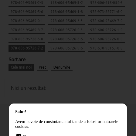
978-606-95469-2-5
978-606-95469-3-2
978-606-698-054-8
978-606-95469-5-6
978-606-95469-1-8
978-973-88771-6-0
978-606-95469-0-1
978-606-95469-6-3
978-606-95469-7-0
978-606-95469-8-7
978-606-95726-0-3
978-606-95726-1-0
978-606-95726-5-8
978-606-95726-6-5
978-606-95726-8-9
978-606-95726-7-2
978-606-95726-9-6
978-630-95153-0-8
Sortare
Cele mai noi
Pret
Denumire
Nici un rezultat
Salut!
Avem nevoie de consimtamantul tau de a folosi urmatoarele
cookies:
Cum comand