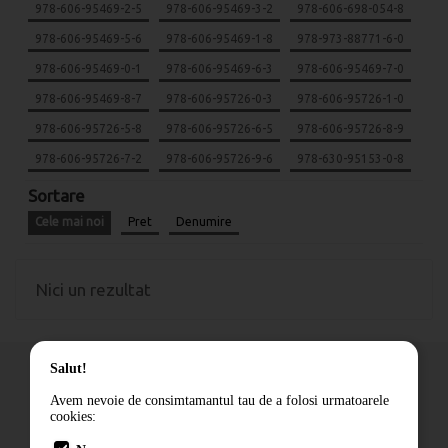
978-606-95469-2-5
978-606-95469-3-2
978-606-698-054-8
978-606-95469-5-6
978-606-95469-1-8
978-973-88771-6-0
978-606-95469-0-1
978-606-95469-6-3
978-606-95469-7-0
978-606-95469-8-7
978-606-95726-0-3
978-606-95726-1-0
978-606-95726-5-8
978-606-95726-6-5
978-606-95726-8-9
978-606-95726-7-2
978-606-95726-9-6
978-630-95153-0-8
Sortare
Cele mai noi
Pret
Denumire
Nici un rezultat
Salut!
Avem nevoie de consimtamantul tau de a folosi urmatoarele
cookies:
Cum comand