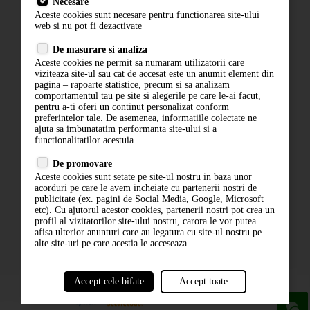
Necesare
Livrare
Aceste cookies sunt necesare pentru functionarea site-ului
Contact
web si nu pot fi dezactivate
Termeni si conditii
De masurare si analiza
Politica de confidentialitate
Aceste cookies ne permit sa numaram utilizatorii care
ANPC
viziteaza site-ul sau cat de accesat este un anumit element din
pagina – rapoarte statistice, precum si sa analizam
comportamentul tau pe site si alegerile pe care le-ai facut,
pentru a-ti oferi un continut personalizat conform
preferintelor tale. De asemenea, informatiile colectate ne
ajuta sa imbunatatim performanta site-ului si a
functionalitatilor acestuia.
De promovare
Aceste cookies sunt setate pe site-ul nostru in baza unor
ABONARE LA NEWSLETTER
acorduri pe care le avem incheiate cu partenerii nostri de
publicitate (ex. pagini de Social Media, Google, Microsoft
etc). Cu ajutorul acestor cookies, partenerii nostri pot crea un
ABONARE
profil al vizitatorilor site-ului nostru, carora le vor putea
afisa ulterior anunturi care au legatura cu site-ul nostru pe
alte site-uri pe care acestia le acceseaza.
Accept cele bifate
Accept toate
powered by