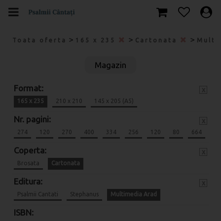
>
>
>
Toata oferta
165 x 235
Cartonata
Multi
Magazin
Format:
x
165 x 235
210 x 210
145 x 205 (A5)
Nr. pagini:
x
274
120
270
400
334
256
120
80
664
Coperta:
x
Brosata
Cartonata
Editura:
x
Psalmii Cantati
Stephanus
Multimedia Arad
ISBN: