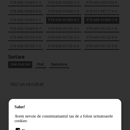
978-606-95469-2-5
978-606-95469-3-2
978-606-698-054-8
978-606-95469-5-6
978-606-95469-1-8
978-973-88771-6-0
978-606-95469-0-1
978-606-95469-6-3
978-606-95469-7-0
978-606-95469-8-7
978-606-95726-0-3
978-606-95726-1-0
978-606-95726-5-8
978-606-95726-6-5
978-606-95726-8-9
978-606-95726-7-2
978-606-95726-9-6
978-630-95153-0-8
Sortare
Cele mai noi
Pret
Denumire
Nici un rezultat
Salut!
Avem nevoie de consimtamantul tau de a folosi urmatoarele
cookies:
Cum comand