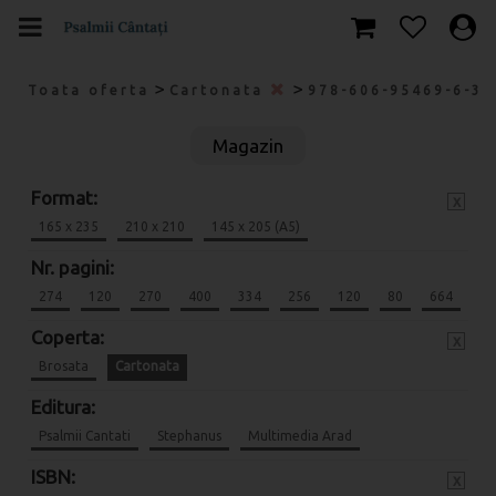
>
>
Toata oferta
Cartonata
978-606-95469-6-3
Magazin
Format:
x
165 x 235
210 x 210
145 x 205 (A5)
Nr. pagini:
274
120
270
400
334
256
120
80
664
Coperta:
x
Brosata
Cartonata
Editura:
Psalmii Cantati
Stephanus
Multimedia Arad
ISBN:
x