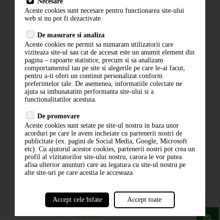
Necesare
Livrare
Aceste cookies sunt necesare pentru functionarea site-ului
Contact
web si nu pot fi dezactivate
Termeni si conditii
De masurare si analiza
Politica de confidentialitate
Aceste cookies ne permit sa numaram utilizatorii care
ANPC
viziteaza site-ul sau cat de accesat este un anumit element din
pagina – rapoarte statistice, precum si sa analizam
comportamentul tau pe site si alegerile pe care le-ai facut,
pentru a-ti oferi un continut personalizat conform
preferintelor tale. De asemenea, informatiile colectate ne
ajuta sa imbunatatim performanta site-ului si a
functionalitatilor acestuia.
De promovare
Aceste cookies sunt setate pe site-ul nostru in baza unor
ABONARE LA NEWSLETTER
acorduri pe care le avem incheiate cu partenerii nostri de
publicitate (ex. pagini de Social Media, Google, Microsoft
etc). Cu ajutorul acestor cookies, partenerii nostri pot crea un
ABONARE
profil al vizitatorilor site-ului nostru, carora le vor putea
afisa ulterior anunturi care au legatura cu site-ul nostru pe
alte site-uri pe care acestia le acceseaza.
Accept cele bifate
Accept toate
powered by