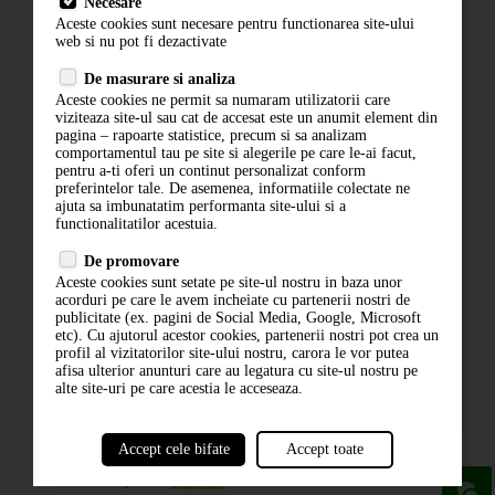
Necesare
Livrare
Aceste cookies sunt necesare pentru functionarea site-ului
Contact
web si nu pot fi dezactivate
Termeni si conditii
De masurare si analiza
Politica de confidentialitate
Aceste cookies ne permit sa numaram utilizatorii care
ANPC
viziteaza site-ul sau cat de accesat este un anumit element din
pagina – rapoarte statistice, precum si sa analizam
comportamentul tau pe site si alegerile pe care le-ai facut,
pentru a-ti oferi un continut personalizat conform
preferintelor tale. De asemenea, informatiile colectate ne
ajuta sa imbunatatim performanta site-ului si a
functionalitatilor acestuia.
De promovare
Aceste cookies sunt setate pe site-ul nostru in baza unor
ABONARE LA NEWSLETTER
acorduri pe care le avem incheiate cu partenerii nostri de
publicitate (ex. pagini de Social Media, Google, Microsoft
etc). Cu ajutorul acestor cookies, partenerii nostri pot crea un
ABONARE
profil al vizitatorilor site-ului nostru, carora le vor putea
afisa ulterior anunturi care au legatura cu site-ul nostru pe
alte site-uri pe care acestia le acceseaza.
Accept cele bifate
Accept toate
powered by