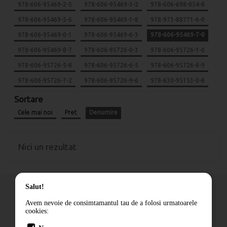
978-606-95469-2-5
978-606-95469-3-2
978-606-698-054-8
978-606-95469-5-6
978-606-95469-1-8
978-973-88771-6-0
978-606-95469-0-1
978-606-95469-6-3
978-606-95469-7-0
978-606-95469-8-7
978-606-95726-0-3
978-606-95726-1-0
978-606-95726-5-8
978-606-95726-6-5
978-606-95726-8-9
978-606-95726-7-2
978-606-95726-9-6
978-630-95153-0-8
Sortare
Cele mai noi
Pret
Denumire
Nici un rezultat
Salut!
Avem nevoie de consimtamantul tau de a folosi urmatoarele
cookies:
Cum comand