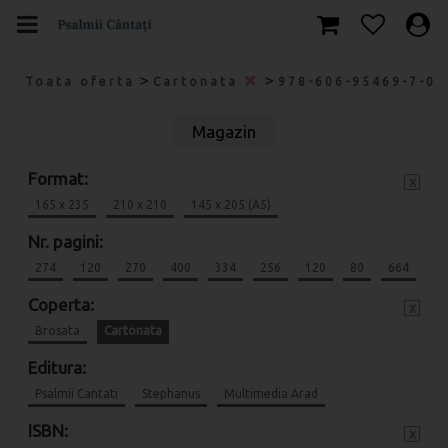
>
>
Toata oferta
Cartonata
978-606-95469-7-0
Magazin
Format:
x
165 x 235
210 x 210
145 x 205 (A5)
Nr. pagini:
274
120
270
400
334
256
120
80
664
Coperta:
x
Brosata
Cartonata
Editura:
Psalmii Cantati
Stephanus
Multimedia Arad
ISBN:
x