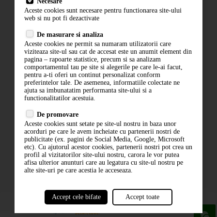
Necesare
Livrare
Aceste cookies sunt necesare pentru functionarea site-ului
Contact
web si nu pot fi dezactivate
Termeni si conditii
De masurare si analiza
Politica de confidentialitate
Aceste cookies ne permit sa numaram utilizatorii care
ANPC
viziteaza site-ul sau cat de accesat este un anumit element din
pagina – rapoarte statistice, precum si sa analizam
comportamentul tau pe site si alegerile pe care le-ai facut,
pentru a-ti oferi un continut personalizat conform
preferintelor tale. De asemenea, informatiile colectate ne
ajuta sa imbunatatim performanta site-ului si a
functionalitatilor acestuia.
De promovare
Aceste cookies sunt setate pe site-ul nostru in baza unor
ABONARE LA NEWSLETTER
acorduri pe care le avem incheiate cu partenerii nostri de
publicitate (ex. pagini de Social Media, Google, Microsoft
etc). Cu ajutorul acestor cookies, partenerii nostri pot crea un
ABONARE
profil al vizitatorilor site-ului nostru, carora le vor putea
afisa ulterior anunturi care au legatura cu site-ul nostru pe
alte site-uri pe care acestia le acceseaza.
Accept cele bifate
Accept toate
powered by