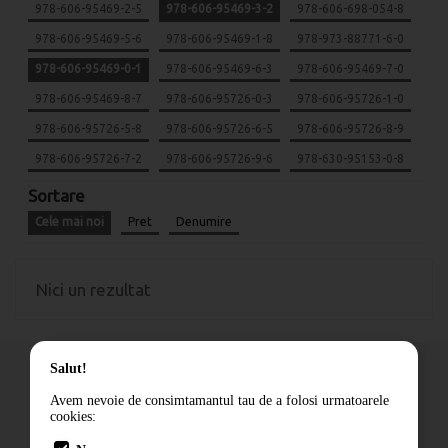
978-606-95469-2-5
978-606-95469-3-2
978-606-698-054-8
978-606-95469-5-6
978-606-95469-1-8
978-973-88771-6-0
978-606-95469-0-1
978-606-95469-6-3
978-606-95469-7-0
978-606-95469-8-7
978-606-95726-0-3
978-606-95726-1-0
978-606-95726-5-8
978-606-95726-6-5
978-606-95726-8-9
978-606-95726-7-2
978-606-95726-9-6
978-630-95153-0-8
Sortare
Cele mai noi
Pret
Denumire
Nici un rezultat
Salut!
Avem nevoie de consimtamantul tau de a folosi urmatoarele
cookies:
Cum comand