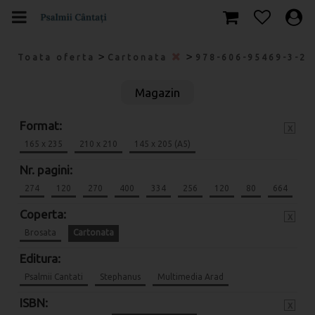
>
>
Toata oferta
Cartonata
978-606-95469-3-2
Magazin
Format:
x
165 x 235
210 x 210
145 x 205 (A5)
Nr. pagini:
274
120
270
400
334
256
120
80
664
Coperta:
x
Brosata
Cartonata
Editura:
Psalmii Cantati
Stephanus
Multimedia Arad
ISBN:
x