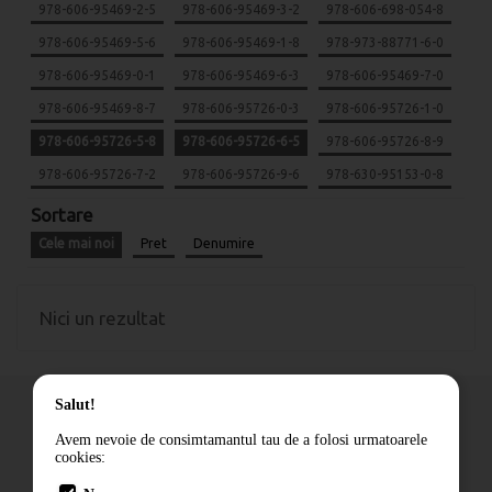
978-606-95469-2-5
978-606-95469-3-2
978-606-698-054-8
978-606-95469-5-6
978-606-95469-1-8
978-973-88771-6-0
978-606-95469-0-1
978-606-95469-6-3
978-606-95469-7-0
978-606-95469-8-7
978-606-95726-0-3
978-606-95726-1-0
978-606-95726-5-8
978-606-95726-6-5
978-606-95726-8-9
978-606-95726-7-2
978-606-95726-9-6
978-630-95153-0-8
Sortare
Cele mai noi
Pret
Denumire
Nici un rezultat
Salut!
Avem nevoie de consimtamantul tau de a folosi urmatoarele
cookies:
Cum comand