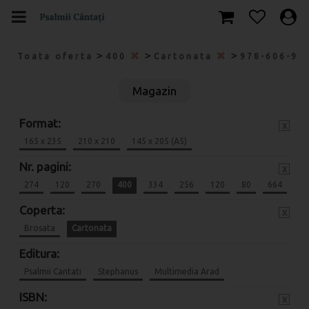
>
>
>
Toata oferta
400
Cartonata
978-606-95
Magazin
Format:
x
165 x 235
210 x 210
145 x 205 (A5)
Nr. pagini:
x
274
120
270
400
334
256
120
80
664
Coperta:
x
Brosata
Cartonata
Editura:
Psalmii Cantati
Stephanus
Multimedia Arad
ISBN:
x