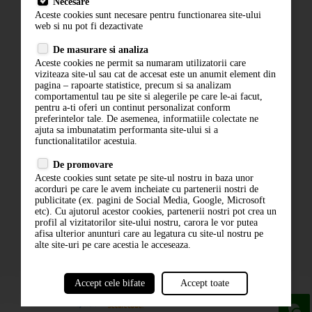
Necesare
Livrare
Aceste cookies sunt necesare pentru functionarea site-ului
Contact
web si nu pot fi dezactivate
Termeni si conditii
De masurare si analiza
Politica de confidentialitate
Aceste cookies ne permit sa numaram utilizatorii care
ANPC
viziteaza site-ul sau cat de accesat este un anumit element din
pagina – rapoarte statistice, precum si sa analizam
comportamentul tau pe site si alegerile pe care le-ai facut,
pentru a-ti oferi un continut personalizat conform
preferintelor tale. De asemenea, informatiile colectate ne
ajuta sa imbunatatim performanta site-ului si a
functionalitatilor acestuia.
De promovare
Aceste cookies sunt setate pe site-ul nostru in baza unor
ABONARE LA NEWSLETTER
acorduri pe care le avem incheiate cu partenerii nostri de
publicitate (ex. pagini de Social Media, Google, Microsoft
etc). Cu ajutorul acestor cookies, partenerii nostri pot crea un
ABONARE
profil al vizitatorilor site-ului nostru, carora le vor putea
afisa ulterior anunturi care au legatura cu site-ul nostru pe
alte site-uri pe care acestia le acceseaza.
Accept cele bifate
Accept toate
powered by