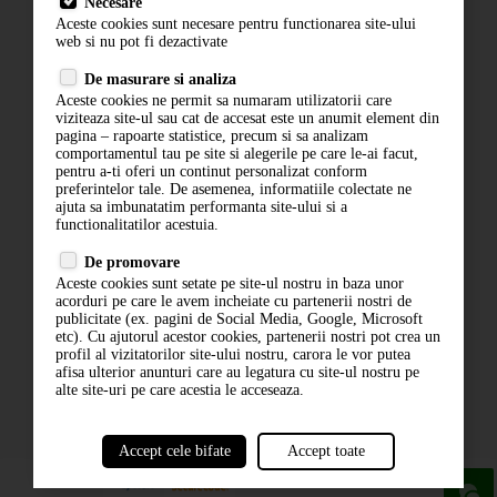
Necesare
Livrare
Aceste cookies sunt necesare pentru functionarea site-ului
Contact
web si nu pot fi dezactivate
Termeni si conditii
De masurare si analiza
Politica de confidentialitate
Aceste cookies ne permit sa numaram utilizatorii care
ANPC
viziteaza site-ul sau cat de accesat este un anumit element din
pagina – rapoarte statistice, precum si sa analizam
comportamentul tau pe site si alegerile pe care le-ai facut,
pentru a-ti oferi un continut personalizat conform
preferintelor tale. De asemenea, informatiile colectate ne
ajuta sa imbunatatim performanta site-ului si a
functionalitatilor acestuia.
De promovare
Aceste cookies sunt setate pe site-ul nostru in baza unor
ABONARE LA NEWSLETTER
acorduri pe care le avem incheiate cu partenerii nostri de
publicitate (ex. pagini de Social Media, Google, Microsoft
etc). Cu ajutorul acestor cookies, partenerii nostri pot crea un
ABONARE
profil al vizitatorilor site-ului nostru, carora le vor putea
afisa ulterior anunturi care au legatura cu site-ul nostru pe
alte site-uri pe care acestia le acceseaza.
Accept cele bifate
Accept toate
powered by