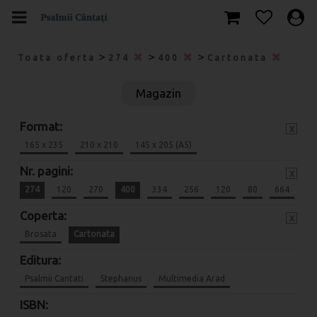
>
>
>
Toata oferta
274
400
Cartonata
Magazin
Format:
x
165 x 235
210 x 210
145 x 205 (A5)
Nr. pagini:
x
274
120
270
400
334
256
120
80
664
Coperta:
x
Brosata
Cartonata
Editura:
Psalmii Cantati
Stephanus
Multimedia Arad
ISBN: