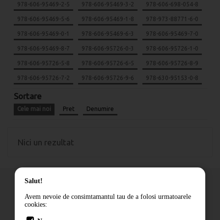
978-606-95469-2-5
978-606-95469-3-2
978-606-698-054-8
978-606-95469-5-6
978-606-95469-1-8
978-973-88771-6-0
978-606-95469-0-1
978-606-95469-6-3
978-606-95469-7-0
978-606-95469-8-7
978-606-95726-0-3
978-606-95726-1-0
978-606-95726-5-8
978-606-95726-6-5
978-606-95726-8-9
978-606-95726-7-2
978-606-95726-9-6
978-630-95153-0-8
Sortare
Cele mai noi
Pret
Denumire
Nici un rezultat
Salut!
Avem nevoie de consimtamantul tau de a folosi urmatoarele
cookies:
Cum comand