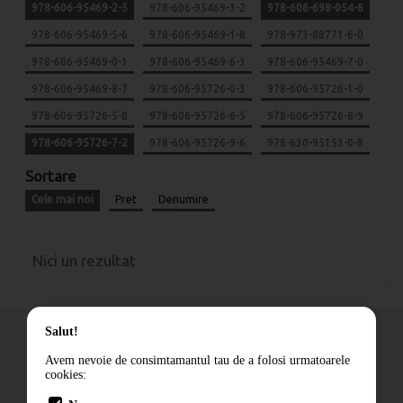
978-606-95469-2-5
978-606-95469-3-2
978-606-698-054-8
978-606-95469-5-6
978-606-95469-1-8
978-973-88771-6-0
978-606-95469-0-1
978-606-95469-6-3
978-606-95469-7-0
978-606-95469-8-7
978-606-95726-0-3
978-606-95726-1-0
978-606-95726-5-8
978-606-95726-6-5
978-606-95726-8-9
978-606-95726-7-2
978-606-95726-9-6
978-630-95153-0-8
Sortare
Cele mai noi
Pret
Denumire
Nici un rezultat
Salut!
Avem nevoie de consimtamantul tau de a folosi urmatoarele
cookies:
Cum comand