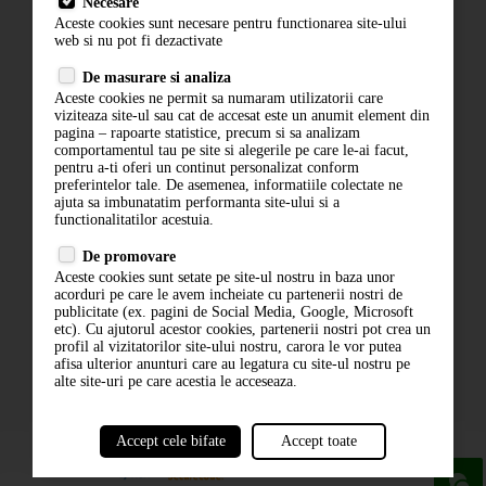
Necesare
Livrare
Aceste cookies sunt necesare pentru functionarea site-ului
Contact
web si nu pot fi dezactivate
Termeni si conditii
De masurare si analiza
Politica de confidentialitate
Aceste cookies ne permit sa numaram utilizatorii care
ANPC
viziteaza site-ul sau cat de accesat este un anumit element din
pagina – rapoarte statistice, precum si sa analizam
comportamentul tau pe site si alegerile pe care le-ai facut,
pentru a-ti oferi un continut personalizat conform
preferintelor tale. De asemenea, informatiile colectate ne
ajuta sa imbunatatim performanta site-ului si a
functionalitatilor acestuia.
De promovare
Aceste cookies sunt setate pe site-ul nostru in baza unor
ABONARE LA NEWSLETTER
acorduri pe care le avem incheiate cu partenerii nostri de
publicitate (ex. pagini de Social Media, Google, Microsoft
etc). Cu ajutorul acestor cookies, partenerii nostri pot crea un
ABONARE
profil al vizitatorilor site-ului nostru, carora le vor putea
afisa ulterior anunturi care au legatura cu site-ul nostru pe
alte site-uri pe care acestia le acceseaza.
Accept cele bifate
Accept toate
powered by