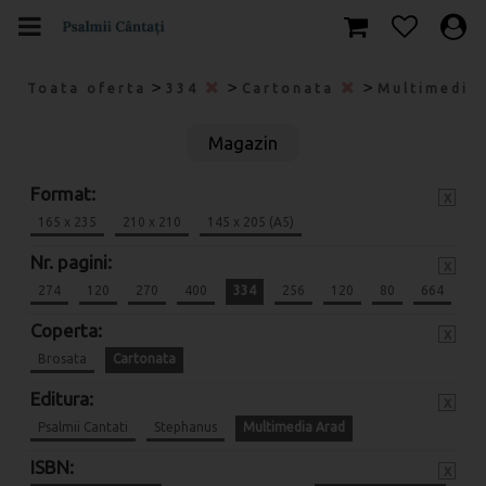
>
>
>
Toata oferta
334
Cartonata
Multimedia
Magazin
Format:
x
165 x 235
210 x 210
145 x 205 (A5)
Nr. pagini:
x
274
120
270
400
334
256
120
80
664
Coperta:
x
Brosata
Cartonata
Editura:
x
Psalmii Cantati
Stephanus
Multimedia Arad
ISBN:
x