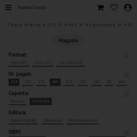
>
>
>
>
Toata oferta
274
400
Cartonata
978
Magazin
Format:
x
165 x 235
210 x 210
145 x 205 (A5)
Nr. pagini:
x
274
120
270
400
334
256
120
80
664
Coperta:
x
Brosata
Cartonata
Editura:
Psalmii Cantati
Stephanus
Multimedia Arad
ISBN:
x