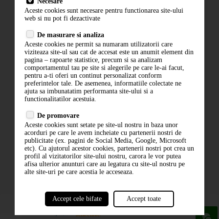
Necesare
Livrare
Aceste cookies sunt necesare pentru functionarea site-ului
Contact
web si nu pot fi dezactivate
Termeni si conditii
De masurare si analiza
Politica de confidentialitate
Aceste cookies ne permit sa numaram utilizatorii care
ANPC
viziteaza site-ul sau cat de accesat este un anumit element din
pagina – rapoarte statistice, precum si sa analizam
comportamentul tau pe site si alegerile pe care le-ai facut,
pentru a-ti oferi un continut personalizat conform
preferintelor tale. De asemenea, informatiile colectate ne
ajuta sa imbunatatim performanta site-ului si a
functionalitatilor acestuia.
De promovare
Aceste cookies sunt setate pe site-ul nostru in baza unor
ABONARE LA NEWSLETTER
acorduri pe care le avem incheiate cu partenerii nostri de
publicitate (ex. pagini de Social Media, Google, Microsoft
etc). Cu ajutorul acestor cookies, partenerii nostri pot crea un
ABONARE
profil al vizitatorilor site-ului nostru, carora le vor putea
afisa ulterior anunturi care au legatura cu site-ul nostru pe
alte site-uri pe care acestia le acceseaza.
Accept cele bifate
Accept toate
powered by