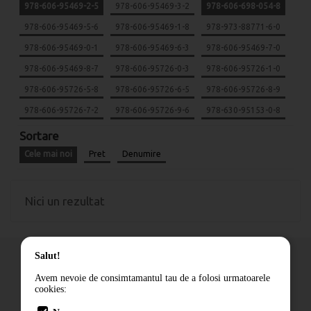
978-606-95469-2-5
978-606-95469-3-2
978-606-698-054-8
978-606-95469-5-6
978-606-95469-1-8
978-973-88771-6-0
978-606-95469-0-1
978-606-95469-6-3
978-606-95469-7-0
978-606-95469-8-7
978-606-95726-0-3
978-606-95726-1-0
978-606-95726-5-8
978-606-95726-6-5
978-606-95726-8-9
978-606-95726-7-2
978-606-95726-9-6
978-630-95153-0-8
Sortare
Cele mai noi
Pret
Denumire
Nici un rezultat
Salut!
Avem nevoie de consimtamantul tau de a folosi urmatoarele
cookies:
Cum comand