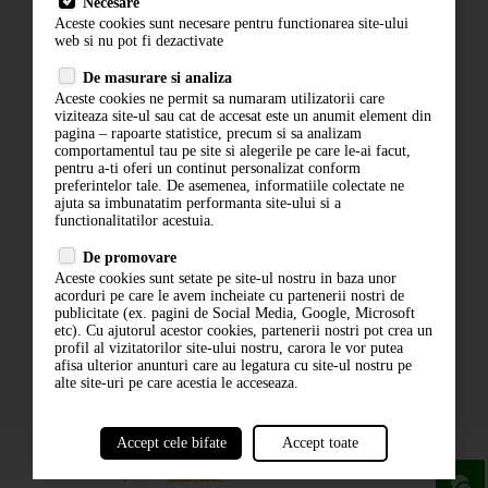
Necesare
Livrare
Aceste cookies sunt necesare pentru functionarea site-ului
Contact
web si nu pot fi dezactivate
Termeni si conditii
De masurare si analiza
Politica de confidentialitate
Aceste cookies ne permit sa numaram utilizatorii care
ANPC
viziteaza site-ul sau cat de accesat este un anumit element din
pagina – rapoarte statistice, precum si sa analizam
comportamentul tau pe site si alegerile pe care le-ai facut,
pentru a-ti oferi un continut personalizat conform
preferintelor tale. De asemenea, informatiile colectate ne
ajuta sa imbunatatim performanta site-ului si a
functionalitatilor acestuia.
De promovare
Aceste cookies sunt setate pe site-ul nostru in baza unor
ABONARE LA NEWSLETTER
acorduri pe care le avem incheiate cu partenerii nostri de
publicitate (ex. pagini de Social Media, Google, Microsoft
etc). Cu ajutorul acestor cookies, partenerii nostri pot crea un
ABONARE
profil al vizitatorilor site-ului nostru, carora le vor putea
afisa ulterior anunturi care au legatura cu site-ul nostru pe
alte site-uri pe care acestia le acceseaza.
Accept cele bifate
Accept toate
powered by