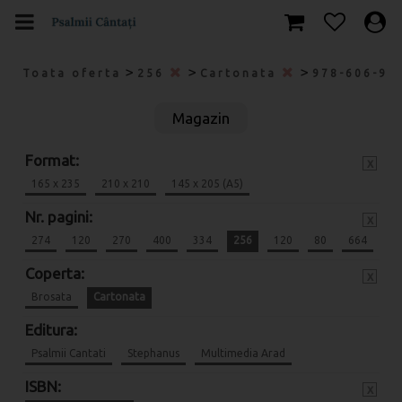
>
>
>
Toata oferta
256
Cartonata
978-606-95
Magazin
Format:
x
165 x 235
210 x 210
145 x 205 (A5)
Nr. pagini:
x
274
120
270
400
334
256
120
80
664
Coperta:
x
Brosata
Cartonata
Editura:
Psalmii Cantati
Stephanus
Multimedia Arad
ISBN:
x