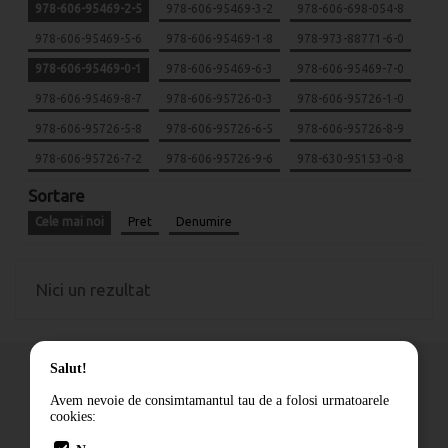
978-606-95469-2-5
978-606-95469-3-2
978-606-698-054-8
978-606-95469-5-6
978-606-95469-1-8
978-973-88771-6-0
978-606-95469-0-1
978-606-95469-6-3
978-606-95469-7-0
978-606-95469-8-7
978-606-95726-0-3
978-606-95726-1-0
978-606-95726-5-8
978-606-95726-6-5
978-606-95726-8-9
978-606-95726-7-2
978-606-95726-9-6
978-630-95153-0-8
Sortare
Cele mai noi
Pret
Denumire
Nici un rezultat
Salut!
Avem nevoie de consimtamantul tau de a folosi urmatoarele
cookies:
Cum comand