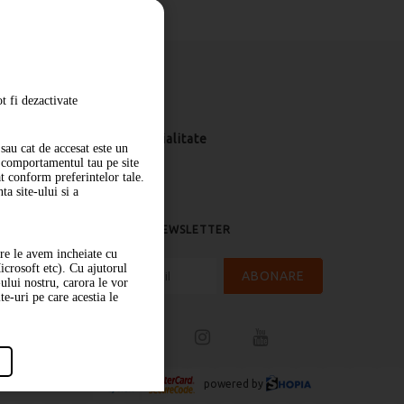
t fi dezactivate
Livrare
Politica de confidentialitate
sau cat de accesat este un
m comportamentul tau pe site
at conform preferintelor tale.
a site-ului si a
ABONARE LA NEWSLETTER
are le avem incheiate cu
icrosoft etc). Cu ajutorul
ABONARE
-ului nostru, carora le vor
te-uri pe care acestia le
powered by