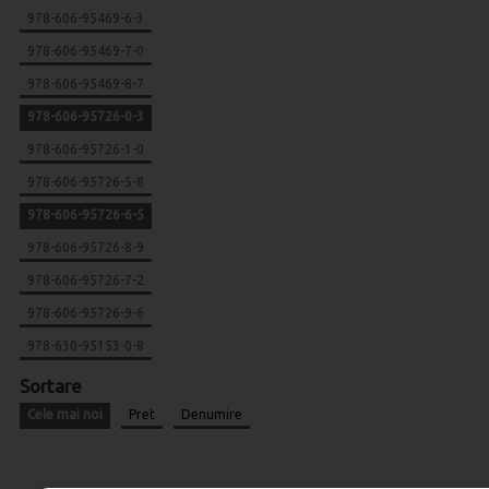
978-606-95469-6-3
978-606-95469-7-0
978-606-95469-8-7
978-606-95726-0-3
978-606-95726-1-0
978-606-95726-5-8
978-606-95726-6-5
978-606-95726-8-9
978-606-95726-7-2
978-606-95726-9-6
978-630-95153-0-8
Sortare
Cele mai noi
Pret
Denumire