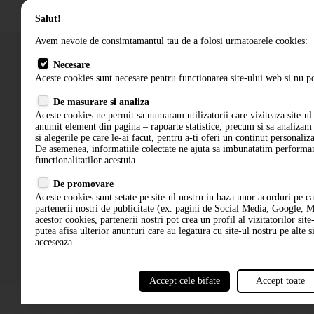
Salut!
Avem nevoie de consimtamantul tau de a folosi urmatoarele cookies:
Necesare
Aceste cookies sunt necesare pentru functionarea site-ului web si nu po
Cum comand
De masurare si analiza
Termeni si conditii
Aceste cookies ne permit sa numaram utilizatorii care viziteaza site-ul 
anumit element din pagina – rapoarte statistice, precum si sa analiza
si alegerile pe care le-ai facut, pentru a-ti oferi un continut personaliz
De asemenea, informatiile colectate ne ajuta sa imbunatatim performant
functionalitatilor acestuia.
De promovare
Aceste cookies sunt setate pe site-ul nostru in baza unor acorduri pe c
partenerii nostri de publicitate (ex. pagini de Social Media, Google, M
acestor cookies, partenerii nostri pot crea un profil al vizitatorilor site
putea afisa ulterior anunturi care au legatura cu site-ul nostru pe alte si
acceseaza.
Accept cele bifate
Accept toate