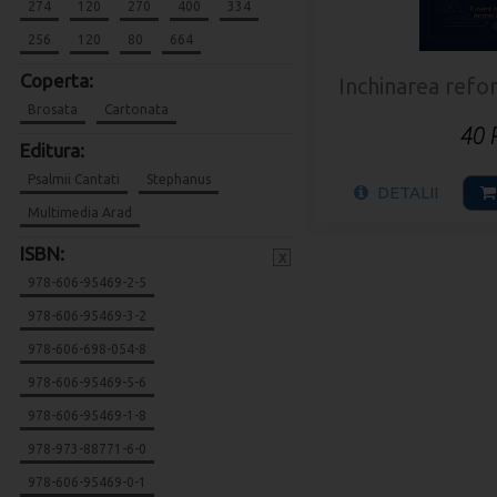
274
120
270
400
334
256
120
80
664
Coperta:
Inchinarea refo
Brosata
Cartonata
40
Editura:
Psalmii Cantati
Stephanus
DETALII
Multimedia Arad
ISBN:
x
978-606-95469-2-5
978-606-95469-3-2
978-606-698-054-8
978-606-95469-5-6
978-606-95469-1-8
978-973-88771-6-0
978-606-95469-0-1