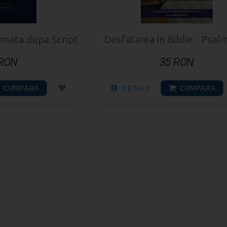
rmata dupa Scripturi
Desfatarea in Biblie - Psal
 RON
35 RON
CUMPARA
DETALII
CUMPARA