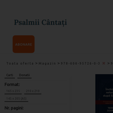
ABONARE
>
>
>
Toata oferta
Magazin
978-606-95726-0-3
Carti
Donatii
Format:
165 x 235
210 x 210
145 x 205 (A5)
Nr. pagini: