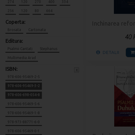
274
120
270
400
334
256
120
80
664
Coperta:
Inchinarea refo
Brosata
Cartonata
40
Editura:
Psalmii Cantati
Stephanus
DETALII
Multimedia Arad
ISBN:
x
978-606-95469-2-5
978-606-95469-3-2
978-606-698-054-8
978-606-95469-5-6
978-606-95469-1-8
978-973-88771-6-0
978-606-95469-0-1