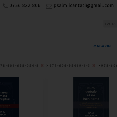
0756 822 806
psalmiicantati@gmail.com
MAGAZIN
>
>
978-606-698-054-8
978-606-95469-6-3
978-60