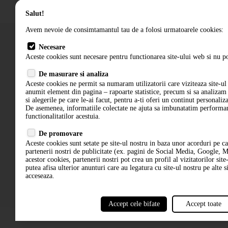
Salut!
Avem nevoie de consimtamantul tau de a folosi urmatoarele cookies:
Necesare
Aceste cookies sunt necesare pentru functionarea site-ului web si nu po
Cum comand
De masurare si analiza
Termeni si conditii
Aceste cookies ne permit sa numaram utilizatorii care viziteaza site-ul 
anumit element din pagina – rapoarte statistice, precum si sa analiza
si alegerile pe care le-ai facut, pentru a-ti oferi un continut personaliz
De asemenea, informatiile colectate ne ajuta sa imbunatatim performant
functionalitatilor acestuia.
De promovare
Aceste cookies sunt setate pe site-ul nostru in baza unor acorduri pe c
partenerii nostri de publicitate (ex. pagini de Social Media, Google, M
acestor cookies, partenerii nostri pot crea un profil al vizitatorilor site
putea afisa ulterior anunturi care au legatura cu site-ul nostru pe alte si
acceseaza.
Accept cele bifate
Accept toate