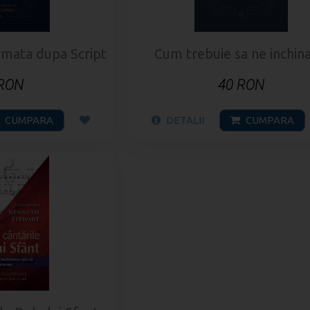
rmata dupa Scripturi
Cum trebuie sa ne inchin
 RON
40 RON
CUMPARA
DETALII
CUMPARA