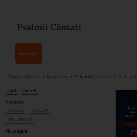
ABONARE
>
>
>
Toata oferta
Magazin
978-606-95469-3-2
Carti
Donatii
Format:
165 x 235
210 x 210
145 x 205 (A5)
Nr. pagini: