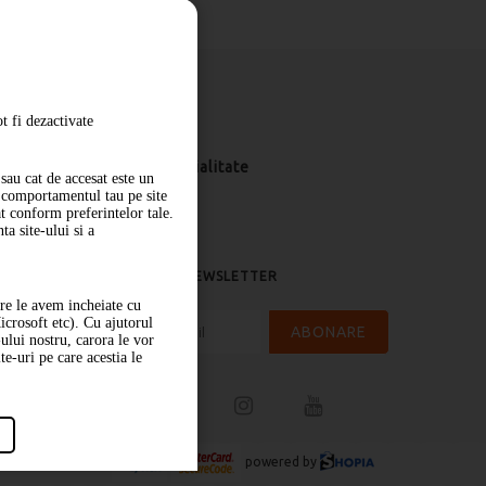
t fi dezactivate
Livrare
Politica de confidentialitate
sau cat de accesat este un
m comportamentul tau pe site
at conform preferintelor tale.
a site-ului si a
ABONARE LA NEWSLETTER
are le avem incheiate cu
icrosoft etc). Cu ajutorul
ABONARE
-ului nostru, carora le vor
te-uri pe care acestia le
powered by