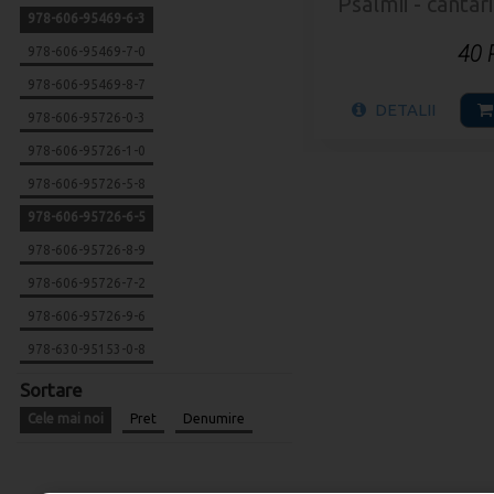
Psalmii - cantar
978-606-95469-6-3
40
978-606-95469-7-0
978-606-95469-8-7
DETALII
978-606-95726-0-3
978-606-95726-1-0
978-606-95726-5-8
978-606-95726-6-5
978-606-95726-8-9
978-606-95726-7-2
978-606-95726-9-6
978-630-95153-0-8
Sortare
Cele mai noi
Pret
Denumire