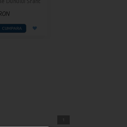
ile Duhului Sfant
 RON
CUMPARA
1