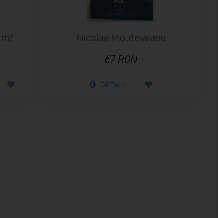
am?
Nicolae Moldoveanu
67 RON
DETALII