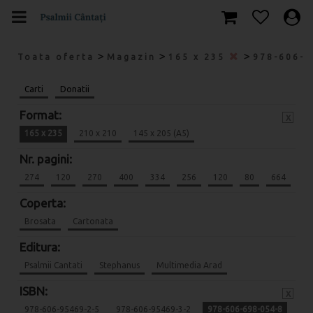
>
>
>
Toata oferta
Magazin
165 x 235
978-606-
Carti
Donatii
Format:
x
165 x 235
210 x 210
145 x 205 (A5)
Nr. pagini:
274
120
270
400
334
256
120
80
664
Coperta:
Brosata
Cartonata
Editura:
Psalmii Cantati
Stephanus
Multimedia Arad
ISBN:
x
978-606-95469-2-5
978-606-95469-3-2
978-606-698-054-8