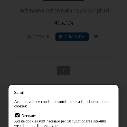
Inchinarea reformata dupa Scripturi
40 RON
DETALII
CUMPARA
1
Salut!
Avem nevoie de consimtamantul tau de a folosi urmatoarele
cookies:
Cum comand
Necesare
Livrare
Aceste cookies sunt necesare pentru functionarea site-ului
Contact
web si nu pot fi dezactivate