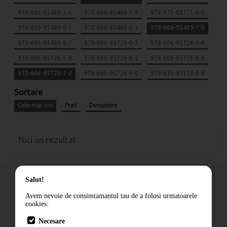
978-606-95469-5-6
978-606-95469-1-8
978-973-88771-6-0
978-606-95469-0-1
978-606-95469-6-3
978-606-95469-7-0
978-606-95469-8-7
978-606-95726-0-3
978-606-95726-1-0
978-606-95726-5-8
978-606-95726-6-5
978-606-95726-8-9
978-606-95726-7-2
978-606-95726-9-6
978-630-95153-0-8
Sortare
Cele mai noi
Pret
Denumire
Nici un rezultat
Salut!
Avem nevoie de consimtamantul tau de a folosi urmatoarele
cookies:
Cum comand
Necesare
Livrare