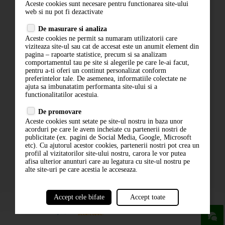
Aceste cookies sunt necesare pentru functionarea site-ului
Contact
web si nu pot fi dezactivate
Termeni si conditii
De masurare si analiza
Politica de confidentialitate
Aceste cookies ne permit sa numaram utilizatorii care
ANPC
viziteaza site-ul sau cat de accesat este un anumit element din
pagina – rapoarte statistice, precum si sa analizam
comportamentul tau pe site si alegerile pe care le-ai facut,
pentru a-ti oferi un continut personalizat conform
preferintelor tale. De asemenea, informatiile colectate ne
ajuta sa imbunatatim performanta site-ului si a
functionalitatilor acestuia.
De promovare
Aceste cookies sunt setate pe site-ul nostru in baza unor
ABONARE LA NEWSLETTER
acorduri pe care le avem incheiate cu partenerii nostri de
publicitate (ex. pagini de Social Media, Google, Microsoft
etc). Cu ajutorul acestor cookies, partenerii nostri pot crea un
ABONARE
profil al vizitatorilor site-ului nostru, carora le vor putea
afisa ulterior anunturi care au legatura cu site-ul nostru pe
alte site-uri pe care acestia le acceseaza.
Accept cele bifate
Accept toate
powered by