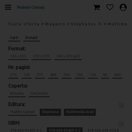
>
>
>
Toata oferta
Magazin
Stephanus
Multimed
Carti
Donatii
Format:
165 x 235
210 x 210
145 x 205 (A5)
Nr. pagini:
274
120
270
400
334
256
120
80
664
Coperta:
Brosata
Cartonata
Editura:
x
Psalmii Cantati
Stephanus
Multimedia Arad
ISBN:
x
978-606-95469-2-5
978-606-95469-3-2
978-606-698-054-8