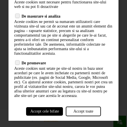
Aceste cookies sunt necesare pentru functionarea site-ului
Contact
web si nu pot fi dezactivate
Termeni si conditii
De masurare si analiza
Politica de confidentialitate
Aceste cookies ne permit sa numaram utilizatorii care
ANPC
viziteaza site-ul sau cat de accesat este un anumit element din
pagina – rapoarte statistice, precum si sa analizam
comportamentul tau pe site si alegerile pe care le-ai facut,
pentru a-ti oferi un continut personalizat conform
preferintelor tale. De asemenea, informatiile colectate ne
ajuta sa imbunatatim performanta site-ului si a
functionalitatilor acestuia.
De promovare
Aceste cookies sunt setate pe site-ul nostru in baza unor
ABONARE LA NEWSLETTER
acorduri pe care le avem incheiate cu partenerii nostri de
publicitate (ex. pagini de Social Media, Google, Microsoft
etc). Cu ajutorul acestor cookies, partenerii nostri pot crea un
ABONARE
profil al vizitatorilor site-ului nostru, carora le vor putea
afisa ulterior anunturi care au legatura cu site-ul nostru pe
alte site-uri pe care acestia le acceseaza.
Accept cele bifate
Accept toate
powered by