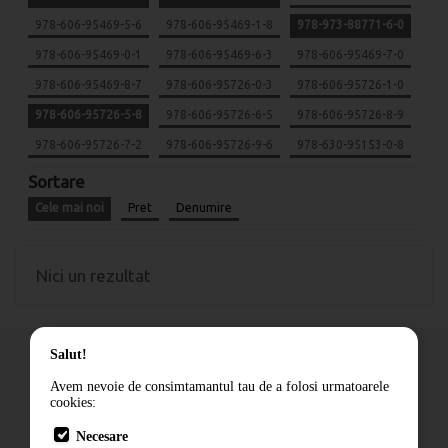
978-606-95469-5-6
978-606-95469-1-8
978-973-88771-6-0
978-606-95469-0-1
978-606-95469-6-3
978-606-95469-7-0
978-606-95469-8-7
978-606-95726-0-3
978-606-95726-1-0
978-606-95726-5-8
978-606-95726-6-5
978-606-95726-8-9
978-606-95726-7-2
978-606-95726-9-6
978-630-95153-0-8
Sortare
Cele mai noi
Pret
Denumire
Nici un rezultat
Salut!
Avem nevoie de consimtamantul tau de a folosi urmatoarele
cookies:
Cum comand
Necesare
Livrare