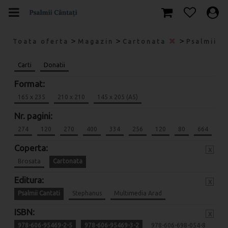
>
>
>
Toata oferta
Magazin
Cartonata
Psalmii C
Carti
Donatii
Format:
165 x 235
210 x 210
145 x 205 (A5)
Nr. pagini:
274
120
270
400
334
256
120
80
664
Coperta:
x
Brosata
Cartonata
Editura:
x
Psalmii Cantati
Stephanus
Multimedia Arad
ISBN:
x
978-606-95469-2-5
978-606-95469-3-2
978-606-698-054-8