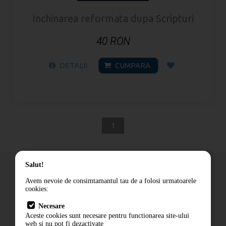
Inchinarea reformata dupa Scripturi
40 RON
DETALII
CUMPARA
1
Salut!
Avem nevoie de consimtamantul tau de a folosi urmatoarele
cookies:
Cum comand
Necesare
Livrare
Aceste cookies sunt necesare pentru functionarea site-ului
Contact
web si nu pot fi dezactivate