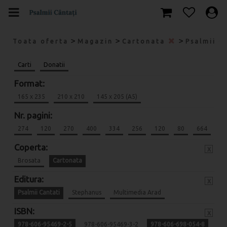
>
>
>
Toata oferta
Magazin
Cartonata
Psalmii C
Carti
Donatii
Format:
165 x 235
210 x 210
145 x 205 (A5)
Nr. pagini:
274
120
270
400
334
256
120
80
664
Coperta:
x
Brosata
Cartonata
Editura:
x
Psalmii Cantati
Stephanus
Multimedia Arad
ISBN:
x
978-606-95469-2-5
978-606-95469-3-2
978-606-698-054-8