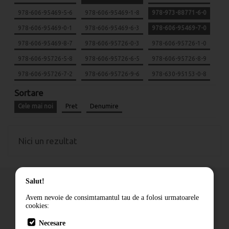
978-606-95469-5-6
978-606-95469-1-8
978-973-88771-6-0
978-606-95469-0-1
978-606-95469-6-3
978-606-95469-7-0
978-606-95469-8-7
978-606-95726-0-3
978-606-95726-1-0
978-606-95726-5-8
978-606-95726-6-5
978-606-95726-8-9
978-606-95726-7-2
978-606-95726-9-6
978-630-95153-0-8
Sortare
Cele mai noi
Pret
Denumire
Nici un rezultat
Salut!
Avem nevoie de consimtamantul tau de a folosi urmatoarele
cookies:
Cum comand
Necesare
Livrare