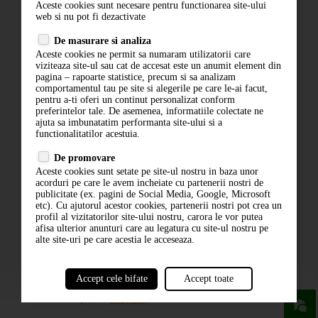
Aceste cookies sunt necesare pentru functionarea site-ului
Contact
web si nu pot fi dezactivate
Termeni si conditii
De masurare si analiza
Politica de confidentialitate
Aceste cookies ne permit sa numaram utilizatorii care
ANPC
viziteaza site-ul sau cat de accesat este un anumit element din
pagina – rapoarte statistice, precum si sa analizam
comportamentul tau pe site si alegerile pe care le-ai facut,
pentru a-ti oferi un continut personalizat conform
preferintelor tale. De asemenea, informatiile colectate ne
ajuta sa imbunatatim performanta site-ului si a
functionalitatilor acestuia.
De promovare
Aceste cookies sunt setate pe site-ul nostru in baza unor
ABONARE LA NEWSLETTER
acorduri pe care le avem incheiate cu partenerii nostri de
publicitate (ex. pagini de Social Media, Google, Microsoft
etc). Cu ajutorul acestor cookies, partenerii nostri pot crea un
ABONARE
profil al vizitatorilor site-ului nostru, carora le vor putea
afisa ulterior anunturi care au legatura cu site-ul nostru pe
alte site-uri pe care acestia le acceseaza.
Accept cele bifate
Accept toate
powered by