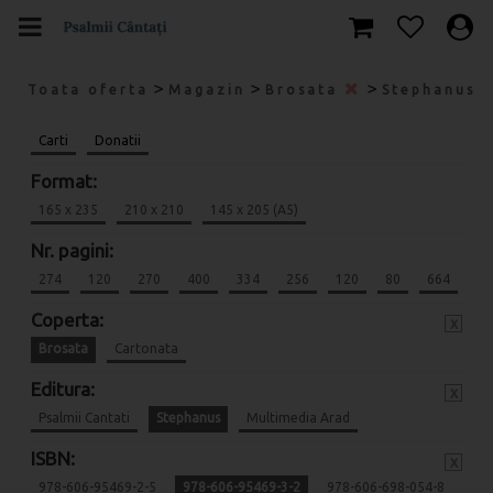
>
>
>
Toata oferta
Magazin
Brosata
Stephanus
Carti
Donatii
Format:
165 x 235
210 x 210
145 x 205 (A5)
Nr. pagini:
274
120
270
400
334
256
120
80
664
Coperta:
x
Brosata
Cartonata
Editura:
x
Psalmii Cantati
Stephanus
Multimedia Arad
ISBN:
x
978-606-95469-2-5
978-606-95469-3-2
978-606-698-054-8