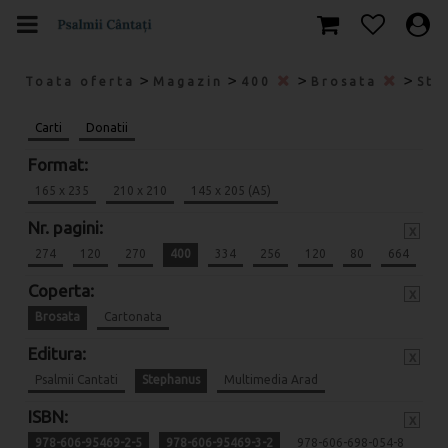
>
>
>
>
Toata oferta
Magazin
400
Brosata
Ste
Carti
Donatii
Format:
165 x 235
210 x 210
145 x 205 (A5)
Nr. pagini:
x
274
120
270
400
334
256
120
80
664
Coperta:
x
Brosata
Cartonata
Editura:
x
Psalmii Cantati
Stephanus
Multimedia Arad
ISBN:
x
978-606-95469-2-5
978-606-95469-3-2
978-606-698-054-8