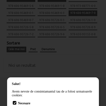
978-606-95469-5-6
978-606-95469-1-8
978-973-88771-6-0
978-606-95469-0-1
978-606-95469-6-3
978-606-95469-7-0
978-606-95469-8-7
978-606-95726-0-3
978-606-95726-1-0
978-606-95726-5-8
978-606-95726-6-5
978-606-95726-8-9
978-606-95726-7-2
978-606-95726-9-6
978-630-95153-0-8
Sortare
Cele mai noi
Pret
Denumire
Nici un rezultat
Salut!
Avem nevoie de consimtamantul tau de a folosi urmatoarele
cookies:
Cum comand
Necesare
Livrare