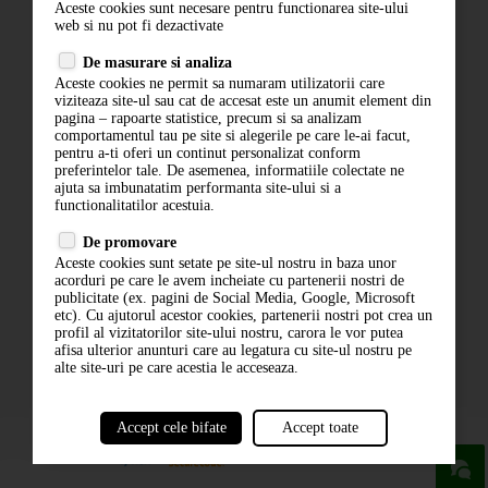
Aceste cookies sunt necesare pentru functionarea site-ului
Contact
web si nu pot fi dezactivate
Termeni si conditii
De masurare si analiza
Politica de confidentialitate
Aceste cookies ne permit sa numaram utilizatorii care
ANPC
viziteaza site-ul sau cat de accesat este un anumit element din
pagina – rapoarte statistice, precum si sa analizam
comportamentul tau pe site si alegerile pe care le-ai facut,
pentru a-ti oferi un continut personalizat conform
preferintelor tale. De asemenea, informatiile colectate ne
ajuta sa imbunatatim performanta site-ului si a
functionalitatilor acestuia.
De promovare
Aceste cookies sunt setate pe site-ul nostru in baza unor
ABONARE LA NEWSLETTER
acorduri pe care le avem incheiate cu partenerii nostri de
publicitate (ex. pagini de Social Media, Google, Microsoft
etc). Cu ajutorul acestor cookies, partenerii nostri pot crea un
ABONARE
profil al vizitatorilor site-ului nostru, carora le vor putea
afisa ulterior anunturi care au legatura cu site-ul nostru pe
alte site-uri pe care acestia le acceseaza.
Accept cele bifate
Accept toate
powered by