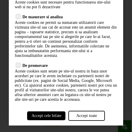
Aceste cookies sunt necesare pentru functionarea site-ului
Contact
web si nu pot fi dezactivate
Termeni si conditii
De masurare si analiza
Politica de confidentialitate
Aceste cookies ne permit sa numaram utilizatorii care
ANPC
viziteaza site-ul sau cat de accesat este un anumit element din
pagina – rapoarte statistice, precum si sa analizam
comportamentul tau pe site si alegerile pe care le-ai facut,
pentru a-ti oferi un continut personalizat conform
preferintelor tale. De asemenea, informatiile colectate ne
ajuta sa imbunatatim performanta site-ului si a
functionalitatilor acestuia.
De promovare
Aceste cookies sunt setate pe site-ul nostru in baza unor
ABONARE LA NEWSLETTER
acorduri pe care le avem incheiate cu partenerii nostri de
publicitate (ex. pagini de Social Media, Google, Microsoft
etc). Cu ajutorul acestor cookies, partenerii nostri pot crea un
ABONARE
profil al vizitatorilor site-ului nostru, carora le vor putea
afisa ulterior anunturi care au legatura cu site-ul nostru pe
alte site-uri pe care acestia le acceseaza.
Accept cele bifate
Accept toate
powered by