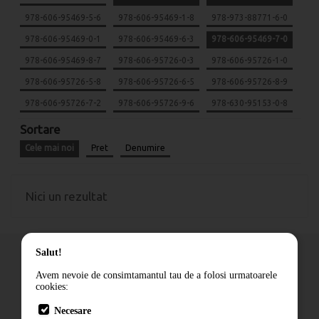
978-606-95469-5-6
978-606-95469-1-8
978-973-88771-6-0
978-606-95469-0-1
978-606-95469-6-3
978-606-95469-7-0
978-606-95469-8-7
978-606-95726-0-3
978-606-95726-1-0
978-606-95726-5-8
978-606-95726-6-5
978-606-95726-8-9
978-606-95726-7-2
978-606-95726-9-6
978-630-95153-0-8
Sortare
Cele mai noi
Pret
Denumire
Nici un rezultat
Salut!
Avem nevoie de consimtamantul tau de a folosi urmatoarele
cookies:
Cum comand
Necesare
Livrare