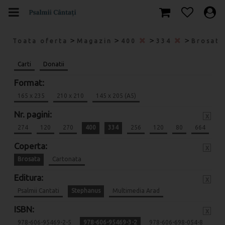
>
>
>
>
Toata oferta
Magazin
400
334
Brosat
Carti
Donatii
Format:
165 x 235
210 x 210
145 x 205 (A5)
Nr. pagini:
x
274
120
270
400
334
256
120
80
664
Coperta:
x
Brosata
Cartonata
Editura:
x
Psalmii Cantati
Stephanus
Multimedia Arad
ISBN:
x
978-606-95469-2-5
978-606-95469-3-2
978-606-698-054-8