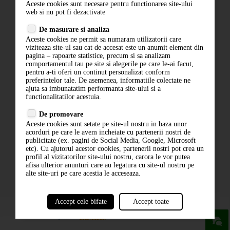
Aceste cookies sunt necesare pentru functionarea site-ului
Contact
web si nu pot fi dezactivate
Termeni si conditii
De masurare si analiza
Politica de confidentialitate
Aceste cookies ne permit sa numaram utilizatorii care
ANPC
viziteaza site-ul sau cat de accesat este un anumit element din
pagina – rapoarte statistice, precum si sa analizam
comportamentul tau pe site si alegerile pe care le-ai facut,
pentru a-ti oferi un continut personalizat conform
preferintelor tale. De asemenea, informatiile colectate ne
ajuta sa imbunatatim performanta site-ului si a
functionalitatilor acestuia.
De promovare
Aceste cookies sunt setate pe site-ul nostru in baza unor
ABONARE LA NEWSLETTER
acorduri pe care le avem incheiate cu partenerii nostri de
publicitate (ex. pagini de Social Media, Google, Microsoft
etc). Cu ajutorul acestor cookies, partenerii nostri pot crea un
ABONARE
profil al vizitatorilor site-ului nostru, carora le vor putea
afisa ulterior anunturi care au legatura cu site-ul nostru pe
alte site-uri pe care acestia le acceseaza.
Accept cele bifate
Accept toate
powered by