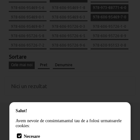
978-606-95469-5-6
978-606-95469-1-8
978-973-88771-6-0
978-606-95469-0-1
978-606-95469-6-3
978-606-95469-7-0
978-606-95469-8-7
978-606-95726-0-3
978-606-95726-1-0
978-606-95726-5-8
978-606-95726-6-5
978-606-95726-8-9
978-606-95726-7-2
978-606-95726-9-6
978-630-95153-0-8
Sortare
Cele mai noi
Pret
Denumire
Nici un rezultat
Salut!
Avem nevoie de consimtamantul tau de a folosi urmatoarele
cookies:
Cum comand
Necesare
Livrare