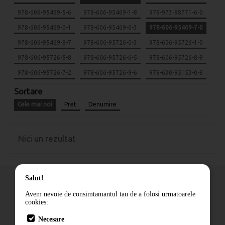
978-606-95469-5-6
978-606-95469-1-8
978-973-88771-6-0
978-606-95469-0-1
978-606-95469-6-3
978-606-95469-7-0
978-606-95469-8-7
978-606-95726-0-3
978-606-95726-1-0
978-606-95726-5-8
978-606-95726-6-5
978-606-95726-8-9
978-606-95726-7-2
978-606-95726-9-6
978-630-95153-0-8
Sortare
Cele mai noi
Pret
Denumire
Nici un rezultat
Salut!
Avem nevoie de consimtamantul tau de a folosi urmatoarele
cookies:
Cum comand
Necesare
Livrare