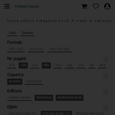
>
>
>
>
Toata oferta
Magazin
120
400
Brosat
Carti
Donatii
Format:
165 x 235
210 x 210
145 x 205 (A5)
Nr. pagini:
x
274
120
270
400
334
256
120
80
664
Coperta:
x
Brosata
Cartonata
Editura:
x
Psalmii Cantati
Stephanus
Multimedia Arad
ISBN:
x
978-606-95469-2-5
978-606-95469-3-2
978-606-698-054-8