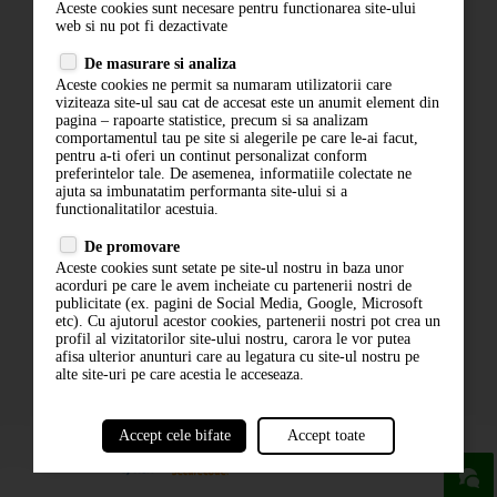
Aceste cookies sunt necesare pentru functionarea site-ului
Contact
web si nu pot fi dezactivate
Termeni si conditii
De masurare si analiza
Politica de confidentialitate
Aceste cookies ne permit sa numaram utilizatorii care
ANPC
viziteaza site-ul sau cat de accesat este un anumit element din
pagina – rapoarte statistice, precum si sa analizam
comportamentul tau pe site si alegerile pe care le-ai facut,
pentru a-ti oferi un continut personalizat conform
preferintelor tale. De asemenea, informatiile colectate ne
ajuta sa imbunatatim performanta site-ului si a
functionalitatilor acestuia.
De promovare
Aceste cookies sunt setate pe site-ul nostru in baza unor
ABONARE LA NEWSLETTER
acorduri pe care le avem incheiate cu partenerii nostri de
publicitate (ex. pagini de Social Media, Google, Microsoft
etc). Cu ajutorul acestor cookies, partenerii nostri pot crea un
ABONARE
profil al vizitatorilor site-ului nostru, carora le vor putea
afisa ulterior anunturi care au legatura cu site-ul nostru pe
alte site-uri pe care acestia le acceseaza.
Accept cele bifate
Accept toate
powered by