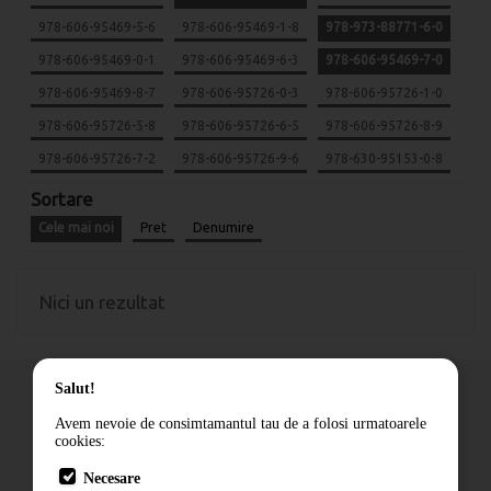
978-606-95469-5-6
978-606-95469-1-8
978-973-88771-6-0
978-606-95469-0-1
978-606-95469-6-3
978-606-95469-7-0
978-606-95469-8-7
978-606-95726-0-3
978-606-95726-1-0
978-606-95726-5-8
978-606-95726-6-5
978-606-95726-8-9
978-606-95726-7-2
978-606-95726-9-6
978-630-95153-0-8
Sortare
Cele mai noi
Pret
Denumire
Nici un rezultat
Salut!
Avem nevoie de consimtamantul tau de a folosi urmatoarele
cookies:
Cum comand
Necesare
Livrare