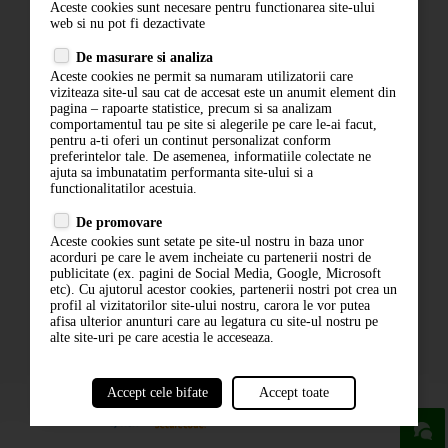
Aceste cookies sunt necesare pentru functionarea site-ului
Contact
web si nu pot fi dezactivate
Termeni si conditii
De masurare si analiza
Politica de confidentialitate
Aceste cookies ne permit sa numaram utilizatorii care
ANPC
viziteaza site-ul sau cat de accesat este un anumit element din
pagina – rapoarte statistice, precum si sa analizam
comportamentul tau pe site si alegerile pe care le-ai facut,
pentru a-ti oferi un continut personalizat conform
preferintelor tale. De asemenea, informatiile colectate ne
ajuta sa imbunatatim performanta site-ului si a
functionalitatilor acestuia.
De promovare
Aceste cookies sunt setate pe site-ul nostru in baza unor
ABONARE LA NEWSLETTER
acorduri pe care le avem incheiate cu partenerii nostri de
publicitate (ex. pagini de Social Media, Google, Microsoft
etc). Cu ajutorul acestor cookies, partenerii nostri pot crea un
ABONARE
profil al vizitatorilor site-ului nostru, carora le vor putea
afisa ulterior anunturi care au legatura cu site-ul nostru pe
alte site-uri pe care acestia le acceseaza.
Accept cele bifate
Accept toate
powered by