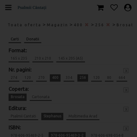
>
>
>
>
Toata oferta
Magazin
400
256
Brosat
Carti
Donatii
Format:
165 x 235
210 x 210
145 x 205 (A5)
Nr. pagini:
x
274
120
270
400
334
256
120
80
664
Coperta:
x
Brosata
Cartonata
Editura:
x
Psalmii Cantati
Stephanus
Multimedia Arad
ISBN:
x
978-606-95469-2-5
978-606-95469-3-2
978-606-698-054-8