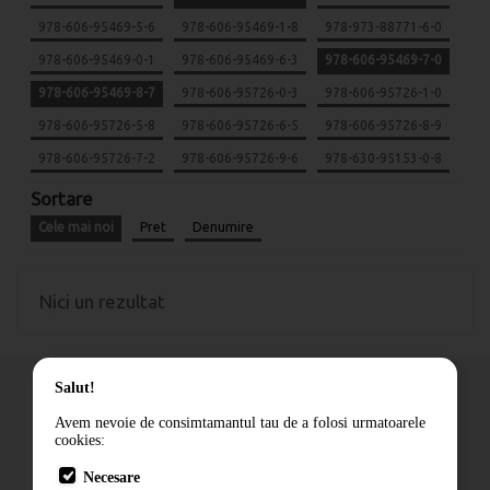
978-606-95469-5-6
978-606-95469-1-8
978-973-88771-6-0
978-606-95469-0-1
978-606-95469-6-3
978-606-95469-7-0
978-606-95469-8-7
978-606-95726-0-3
978-606-95726-1-0
978-606-95726-5-8
978-606-95726-6-5
978-606-95726-8-9
978-606-95726-7-2
978-606-95726-9-6
978-630-95153-0-8
Sortare
Cele mai noi
Pret
Denumire
Nici un rezultat
Salut!
Avem nevoie de consimtamantul tau de a folosi urmatoarele
cookies:
Cum comand
Necesare
Livrare