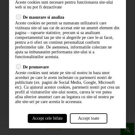
Aceste cookies sunt necesare pentru functionarea site-ului
Contact
web si nu pot fi dezactivate
Termeni si conditii
De masurare si analiza
Politica de confidentialitate
Aceste cookies ne permit sa numaram utilizatorii care
ANPC
viziteaza site-ul sau cat de accesat este un anumit element din
pagina – rapoarte statistice, precum si sa analizam
comportamentul tau pe site si alegerile pe care le-ai facut,
pentru a-ti oferi un continut personalizat conform
preferintelor tale. De asemenea, informatiile colectate ne
ajuta sa imbunatatim performanta site-ului si a
functionalitatilor acestuia.
De promovare
Aceste cookies sunt setate pe site-ul nostru in baza unor
ABONARE LA NEWSLETTER
acorduri pe care le avem incheiate cu partenerii nostri de
publicitate (ex. pagini de Social Media, Google, Microsoft
etc). Cu ajutorul acestor cookies, partenerii nostri pot crea un
ABONARE
profil al vizitatorilor site-ului nostru, carora le vor putea
afisa ulterior anunturi care au legatura cu site-ul nostru pe
alte site-uri pe care acestia le acceseaza.
Accept cele bifate
Accept toate
powered by