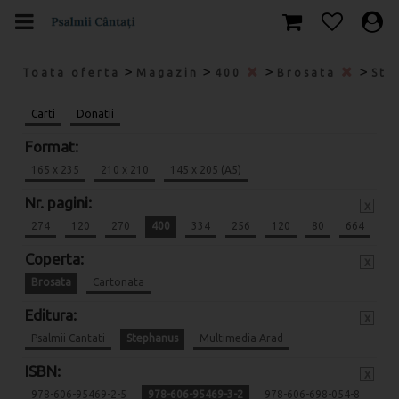
>
>
>
>
Toata oferta
Magazin
400
Brosata
Ste
Carti
Donatii
Format:
165 x 235
210 x 210
145 x 205 (A5)
Nr. pagini:
x
274
120
270
400
334
256
120
80
664
Coperta:
x
Brosata
Cartonata
Editura:
x
Psalmii Cantati
Stephanus
Multimedia Arad
ISBN:
x
978-606-95469-2-5
978-606-95469-3-2
978-606-698-054-8