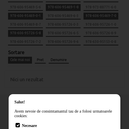
978-606-95469-5-6
978-606-95469-1-8
978-973-88771-6-0
978-606-95469-0-1
978-606-95469-6-3
978-606-95469-7-0
978-606-95469-8-7
978-606-95726-0-3
978-606-95726-1-0
978-606-95726-5-8
978-606-95726-6-5
978-606-95726-8-9
978-606-95726-7-2
978-606-95726-9-6
978-630-95153-0-8
Sortare
Cele mai noi
Pret
Denumire
Nici un rezultat
Salut!
Avem nevoie de consimtamantul tau de a folosi urmatoarele
cookies:
Cum comand
Necesare
Livrare