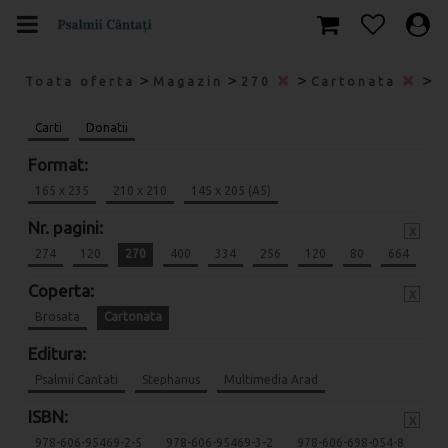
>
>
>
>
Toata oferta
Magazin
270
Cartonata
9
Carti
Donatii
Format:
165 x 235
210 x 210
145 x 205 (A5)
Nr. pagini:
x
274
120
270
400
334
256
120
80
664
Coperta:
x
Brosata
Cartonata
Editura:
Psalmii Cantati
Stephanus
Multimedia Arad
ISBN:
x
978-606-95469-2-5
978-606-95469-3-2
978-606-698-054-8