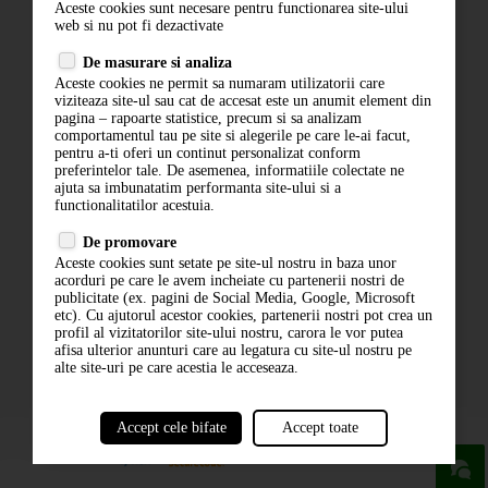
Aceste cookies sunt necesare pentru functionarea site-ului
Contact
web si nu pot fi dezactivate
Termeni si conditii
De masurare si analiza
Politica de confidentialitate
Aceste cookies ne permit sa numaram utilizatorii care
ANPC
viziteaza site-ul sau cat de accesat este un anumit element din
pagina – rapoarte statistice, precum si sa analizam
comportamentul tau pe site si alegerile pe care le-ai facut,
pentru a-ti oferi un continut personalizat conform
preferintelor tale. De asemenea, informatiile colectate ne
ajuta sa imbunatatim performanta site-ului si a
functionalitatilor acestuia.
De promovare
Aceste cookies sunt setate pe site-ul nostru in baza unor
ABONARE LA NEWSLETTER
acorduri pe care le avem incheiate cu partenerii nostri de
publicitate (ex. pagini de Social Media, Google, Microsoft
etc). Cu ajutorul acestor cookies, partenerii nostri pot crea un
ABONARE
profil al vizitatorilor site-ului nostru, carora le vor putea
afisa ulterior anunturi care au legatura cu site-ul nostru pe
alte site-uri pe care acestia le acceseaza.
Accept cele bifate
Accept toate
powered by