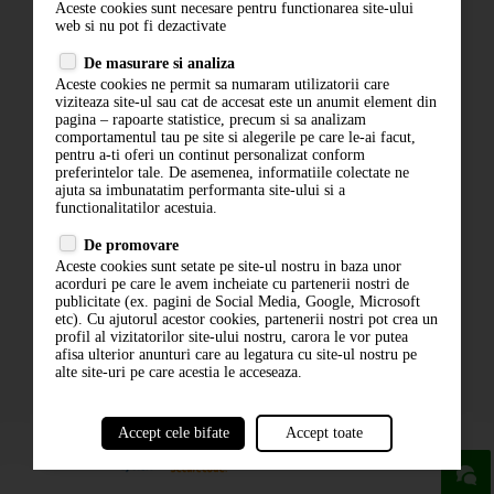
Aceste cookies sunt necesare pentru functionarea site-ului
Contact
web si nu pot fi dezactivate
Termeni si conditii
De masurare si analiza
Politica de confidentialitate
Aceste cookies ne permit sa numaram utilizatorii care
ANPC
viziteaza site-ul sau cat de accesat este un anumit element din
pagina – rapoarte statistice, precum si sa analizam
comportamentul tau pe site si alegerile pe care le-ai facut,
pentru a-ti oferi un continut personalizat conform
preferintelor tale. De asemenea, informatiile colectate ne
ajuta sa imbunatatim performanta site-ului si a
functionalitatilor acestuia.
De promovare
Aceste cookies sunt setate pe site-ul nostru in baza unor
ABONARE LA NEWSLETTER
acorduri pe care le avem incheiate cu partenerii nostri de
publicitate (ex. pagini de Social Media, Google, Microsoft
etc). Cu ajutorul acestor cookies, partenerii nostri pot crea un
ABONARE
profil al vizitatorilor site-ului nostru, carora le vor putea
afisa ulterior anunturi care au legatura cu site-ul nostru pe
alte site-uri pe care acestia le acceseaza.
Accept cele bifate
Accept toate
powered by