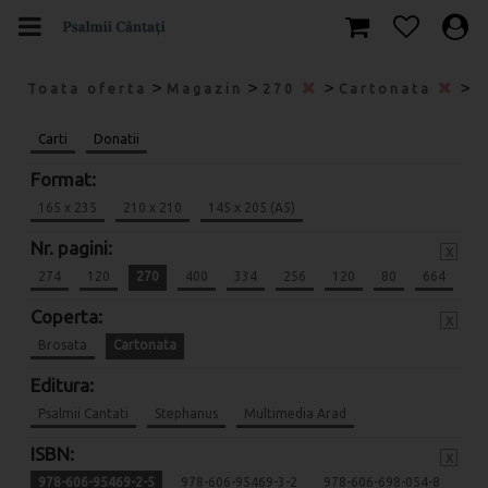
>
>
>
>
Toata oferta
Magazin
270
Cartonata
9
Carti
Donatii
Format:
165 x 235
210 x 210
145 x 205 (A5)
Nr. pagini:
x
274
120
270
400
334
256
120
80
664
Coperta:
x
Brosata
Cartonata
Editura:
Psalmii Cantati
Stephanus
Multimedia Arad
ISBN:
x
978-606-95469-2-5
978-606-95469-3-2
978-606-698-054-8