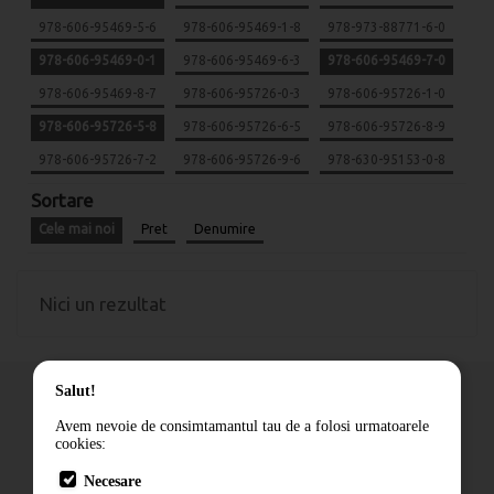
978-606-95469-5-6
978-606-95469-1-8
978-973-88771-6-0
978-606-95469-0-1
978-606-95469-6-3
978-606-95469-7-0
978-606-95469-8-7
978-606-95726-0-3
978-606-95726-1-0
978-606-95726-5-8
978-606-95726-6-5
978-606-95726-8-9
978-606-95726-7-2
978-606-95726-9-6
978-630-95153-0-8
Sortare
Cele mai noi
Pret
Denumire
Nici un rezultat
Salut!
Avem nevoie de consimtamantul tau de a folosi urmatoarele
cookies:
Cum comand
Necesare
Livrare