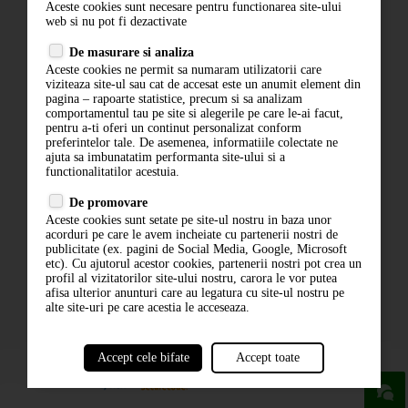
Aceste cookies sunt necesare pentru functionarea site-ului
Contact
web si nu pot fi dezactivate
Termeni si conditii
De masurare si analiza
Politica de confidentialitate
Aceste cookies ne permit sa numaram utilizatorii care
ANPC
viziteaza site-ul sau cat de accesat este un anumit element din
pagina – rapoarte statistice, precum si sa analizam
comportamentul tau pe site si alegerile pe care le-ai facut,
pentru a-ti oferi un continut personalizat conform
preferintelor tale. De asemenea, informatiile colectate ne
ajuta sa imbunatatim performanta site-ului si a
functionalitatilor acestuia.
De promovare
Aceste cookies sunt setate pe site-ul nostru in baza unor
ABONARE LA NEWSLETTER
acorduri pe care le avem incheiate cu partenerii nostri de
publicitate (ex. pagini de Social Media, Google, Microsoft
etc). Cu ajutorul acestor cookies, partenerii nostri pot crea un
ABONARE
profil al vizitatorilor site-ului nostru, carora le vor putea
afisa ulterior anunturi care au legatura cu site-ul nostru pe
alte site-uri pe care acestia le acceseaza.
Accept cele bifate
Accept toate
powered by