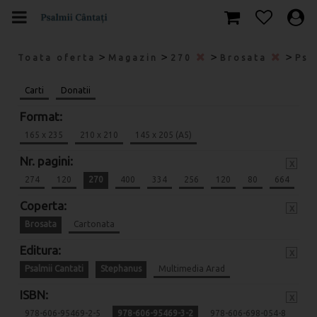
>
>
>
>
Toata oferta
Magazin
270
Brosata
Psa
Carti
Donatii
Format:
165 x 235
210 x 210
145 x 205 (A5)
Nr. pagini:
x
274
120
270
400
334
256
120
80
664
Coperta:
x
Brosata
Cartonata
Editura:
x
Psalmii Cantati
Stephanus
Multimedia Arad
ISBN:
x
978-606-95469-2-5
978-606-95469-3-2
978-606-698-054-8