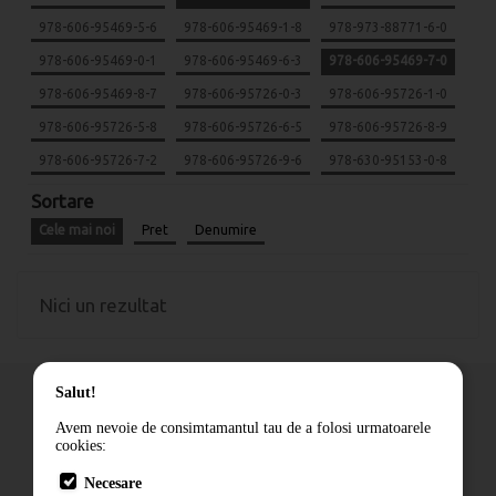
978-606-95469-5-6
978-606-95469-1-8
978-973-88771-6-0
978-606-95469-0-1
978-606-95469-6-3
978-606-95469-7-0
978-606-95469-8-7
978-606-95726-0-3
978-606-95726-1-0
978-606-95726-5-8
978-606-95726-6-5
978-606-95726-8-9
978-606-95726-7-2
978-606-95726-9-6
978-630-95153-0-8
Sortare
Cele mai noi
Pret
Denumire
Nici un rezultat
Salut!
Avem nevoie de consimtamantul tau de a folosi urmatoarele
cookies:
Cum comand
Necesare
Livrare