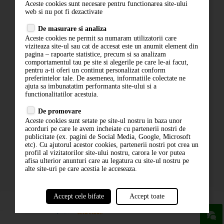
Aceste cookies sunt necesare pentru functionarea site-ului
Contact
web si nu pot fi dezactivate
Termeni si conditii
De masurare si analiza
Politica de confidentialitate
Aceste cookies ne permit sa numaram utilizatorii care
ANPC
viziteaza site-ul sau cat de accesat este un anumit element din
pagina – rapoarte statistice, precum si sa analizam
comportamentul tau pe site si alegerile pe care le-ai facut,
pentru a-ti oferi un continut personalizat conform
preferintelor tale. De asemenea, informatiile colectate ne
ajuta sa imbunatatim performanta site-ului si a
functionalitatilor acestuia.
De promovare
Aceste cookies sunt setate pe site-ul nostru in baza unor
ABONARE LA NEWSLETTER
acorduri pe care le avem incheiate cu partenerii nostri de
publicitate (ex. pagini de Social Media, Google, Microsoft
etc). Cu ajutorul acestor cookies, partenerii nostri pot crea un
ABONARE
profil al vizitatorilor site-ului nostru, carora le vor putea
afisa ulterior anunturi care au legatura cu site-ul nostru pe
alte site-uri pe care acestia le acceseaza.
Accept cele bifate
Accept toate
powered by