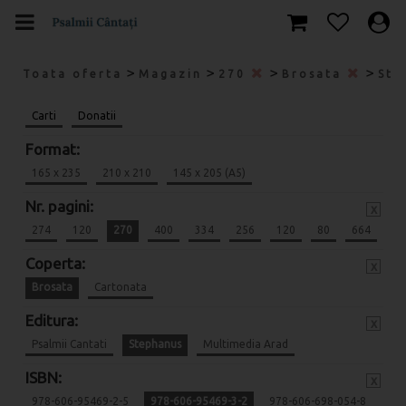
>
>
>
>
Toata oferta
Magazin
270
Brosata
Ste
Carti
Donatii
Format:
165 x 235
210 x 210
145 x 205 (A5)
Nr. pagini:
x
274
120
270
400
334
256
120
80
664
Coperta:
x
Brosata
Cartonata
Editura:
x
Psalmii Cantati
Stephanus
Multimedia Arad
ISBN:
x
978-606-95469-2-5
978-606-95469-3-2
978-606-698-054-8