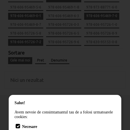
978-606-95469-5-6
978-606-95469-1-8
978-973-88771-6-0
978-606-95469-0-1
978-606-95469-6-3
978-606-95469-7-0
978-606-95469-8-7
978-606-95726-0-3
978-606-95726-1-0
978-606-95726-5-8
978-606-95726-6-5
978-606-95726-8-9
978-606-95726-7-2
978-606-95726-9-6
978-630-95153-0-8
Sortare
Cele mai noi
Pret
Denumire
Nici un rezultat
Salut!
Avem nevoie de consimtamantul tau de a folosi urmatoarele
cookies:
Cum comand
Necesare
Livrare